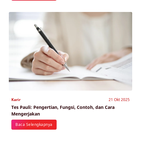
Karir
21 Okt 2025
Tes Pauli: Pengertian, Fungsi, Contoh, dan Cara
Mengerjakan
Baca Selengkapnya