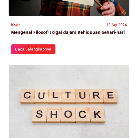
Karir
13 Agt 2024
Mengenal Filosofi Ikigai dalam Kehidupan Sehari-hari
Baca Selengkapnya