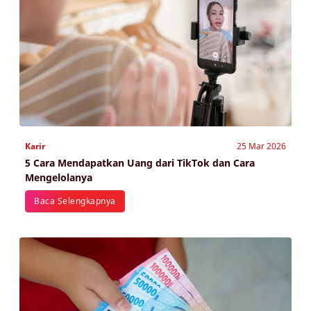
Karir
25 Mar 2026
5 Cara Mendapatkan Uang dari TikTok dan Cara
Mengelolanya
Baca Selengkapnya