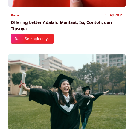
Karir
1 Sep 2025
Offering Letter Adalah: Manfaat, Isi, Contoh, dan
Tipsnya
Baca Selengkapnya