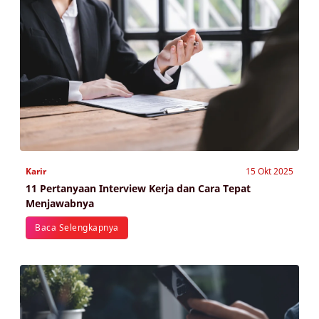
Karir
15 Okt 2025
11 Pertanyaan Interview Kerja dan Cara Tepat
Menjawabnya
Baca Selengkapnya