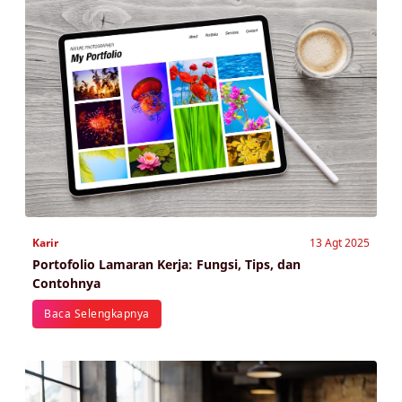
Karir
13 Agt 2025
Portofolio Lamaran Kerja: Fungsi, Tips, dan
Contohnya
Baca Selengkapnya