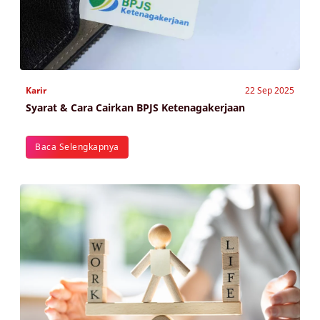
Karir
22 Sep 2025
Syarat & Cara Cairkan BPJS Ketenagakerjaan
Baca Selengkapnya