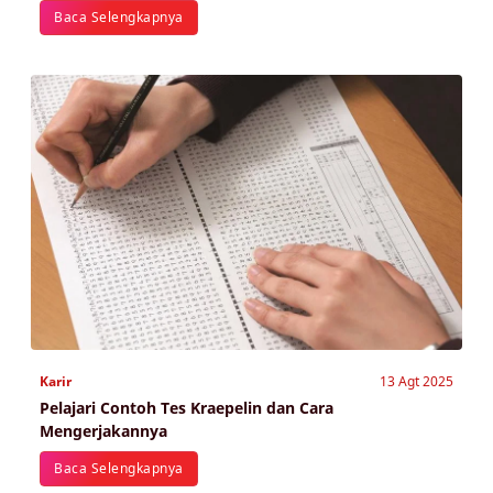
Baca Selengkapnya
Karir
13 Agt 2025
Pelajari Contoh Tes Kraepelin dan Cara
Mengerjakannya
Baca Selengkapnya