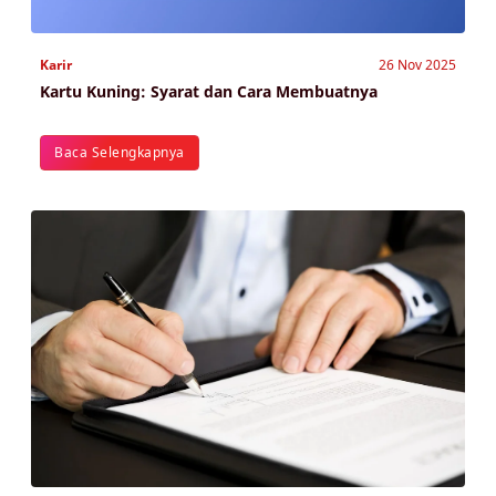
Karir
26 Nov 2025
Kartu Kuning: Syarat dan Cara Membuatnya
Baca Selengkapnya