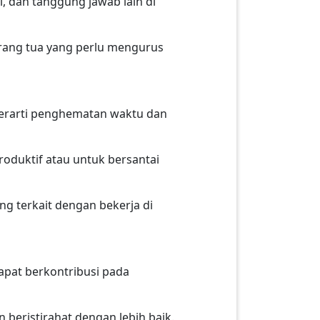
i, dan tanggung jawab lain di
 orang tua yang perlu mengurus
berarti penghematan waktu dan
produktif atau untuk bersantai
g terkait dengan bekerja di
apat berkontribusi pada
eristirahat dengan lebih baik.