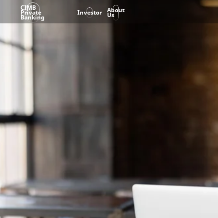
CIMB
About
Private
Investor
Us
Banking