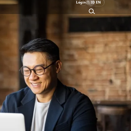
Login
ID
EN