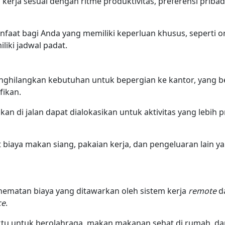
erja sesuai dengan ritme produktivitas, preferensi pribad
manfaat bagi Anda yang memiliki keperluan khusus, seperti
liki jadwal padat.
ghilangkan kebutuhan untuk bepergian ke kantor, yang 
ifikan.
an di jalan dapat dialokasikan untuk aktivitas yang lebih 
iaya makan siang, pakaian kerja, dan pengeluaran lain yan
ghematan biaya yang ditawarkan oleh sistem kerja
remote
d
ce
.
u untuk berolahraga, makan makanan sehat di rumah, dan b