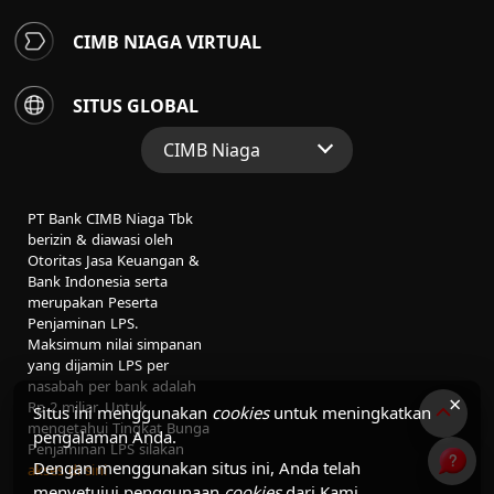
CIMB NIAGA VIRTUAL
SITUS GLOBAL
CIMB Niaga
Situs Web Grup
PT Bank CIMB Niaga Tbk
Perbankan Konsumen
berizin & diawasi oleh
Otoritas Jasa Keuangan &
Perbankan Syariah
Bank Indonesia serta
merupakan Peserta
Penjaminan LPS.
Maksimum nilai simpanan
yang dijamin LPS per
nasabah per bank adalah
×
Rp 2 miliar. Untuk
Situs ini menggunakan
cookies
untuk meningkatkan
mengetahui Tingkat Bunga
pengalaman Anda.
Penjaminan LPS silakan
Dengan menggunakan situs ini, Anda telah
akses di sini
menyetujui penggunaan
cookies
dari Kami.