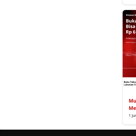
tangerang selatan
tasikmalaya
tuban
tulungagung
yogyakarta
Mu
Me
1 Ju