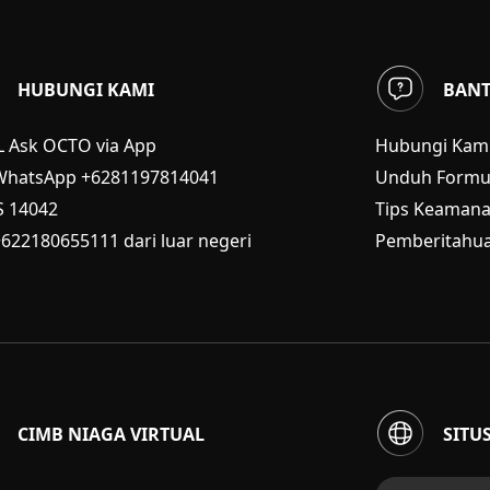
HUBUNGI KAMI
BAN
L Ask OCTO via App
Hubungi Kam
WhatsApp +6281197814041
Unduh Formul
S
14042
Tips Keaman
+622180655111 dari luar negeri
Pemberitahua
CIMB NIAGA VIRTUAL
SITU