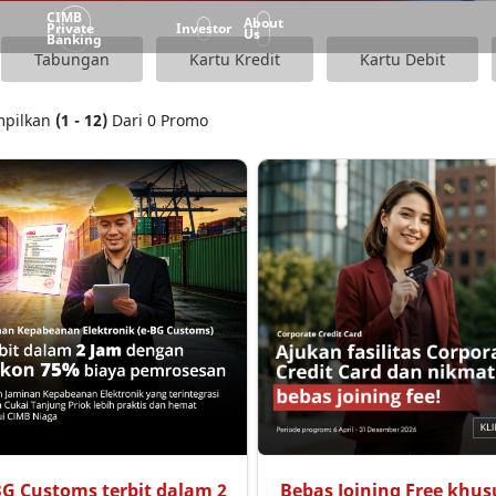
CIMB
About
Private
Investor
Us
Banking
Tabungan
Kartu Kredit
Kartu Debit
pilkan
(1 - 12)
Dari 0 Promo
BG Customs terbit dalam 2
Bebas Joining Free khus