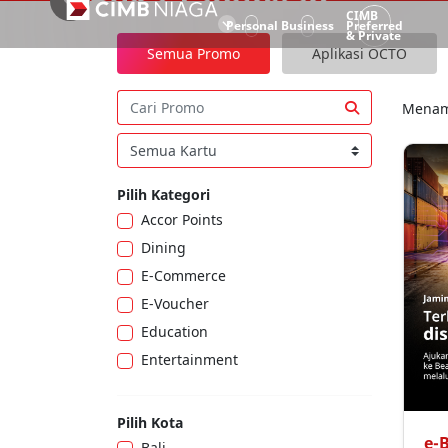
CIMB
Personal
Business
Preferred
& Private
Semua Promo
Aplikasi OCTO
Menam
Lihat Selengkapnya
Pilih Kategori
Accor Points
Dining
e-commerce
e-Voucher
Education
Entertainment
Fashion
Food & Beverages
Pilih Kota
e-
Furniture / Home Appliance
bali