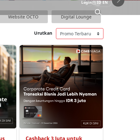
Login
ID
EN
Website OCTO
Digital Lounge
Poin Xtra
Urutkan
us
Cashback 3 Juta untuk