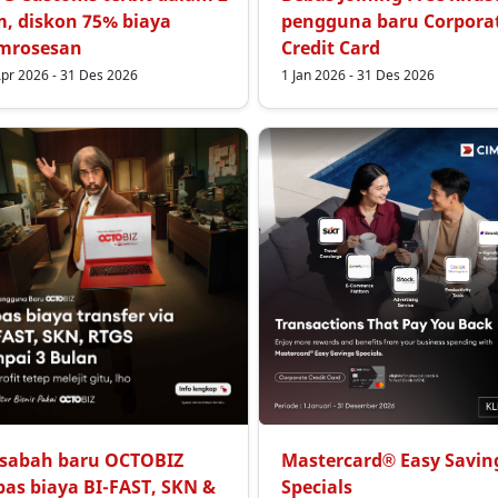
m, diskon 75% biaya
pengguna baru Corpora
mrosesan
Credit Card
pr 2026 - 31 Des 2026
1 Jan 2026 - 31 Des 2026
sabah baru OCTOBIZ
Mastercard® Easy Savin
bas biaya BI-FAST, SKN &
Specials