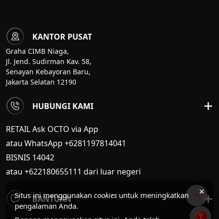
Konsolidasian Tahun Buku 2025
17 Apr 2026
KANTOR PUSAT
CIMB Niaga Hadirkan OCTOBIZ,
Graha CIMB Niaga,
Platform Digital Terintegrasi untuk
Jl. Jend. Sudirman Kav. 58,
Permudah Pengelolaan Transaksi Bisnis
Senayan Kebayoran Baru,
Jakarta Selatan 12190
06 Apr 2026
HUBUNGI KAMI
CIMB Niaga Optimalkan OCTO untuk
Dukung Kebutuhan Transaksi Nasabah
RETAIL Ask OCTO via App
Selama Ramadan, Libur Hari Raya
Nyepi, dan Idulfitri 2026
atau WhatsApp +6281197814041
13 Mar 2026
BISNIS
14042
atau +622180655111 dari luar negeri
×
Situs ini menggunakan
cookies
untuk meningkatkan
BANTUAN
pengalaman Anda.