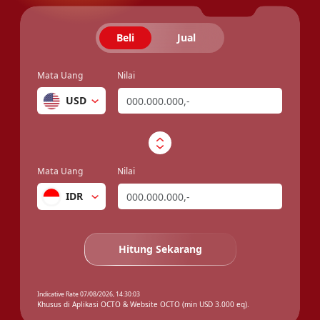
4.751,00
4.769,00
SAR
Beli
Jual
12,50
12,65
KRW
Mata Uang
Nilai
USD
Mata Uang
Nilai
IDR
Hitung Sekarang
Indicative Rate 07/08/2026, 14:30:03
Khusus di Aplikasi OCTO & Website OCTO (min USD 3.000 eq).