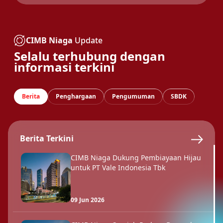
CIMB Niaga
Update
Selalu terhubung dengan
informasi terkini
Berita
Penghargaan
Pengumuman
SBDK
Berita Terkini
CIMB Niaga Dukung Pembiayaan Hijau
untuk PT Vale Indonesia Tbk
09 Jun 2026