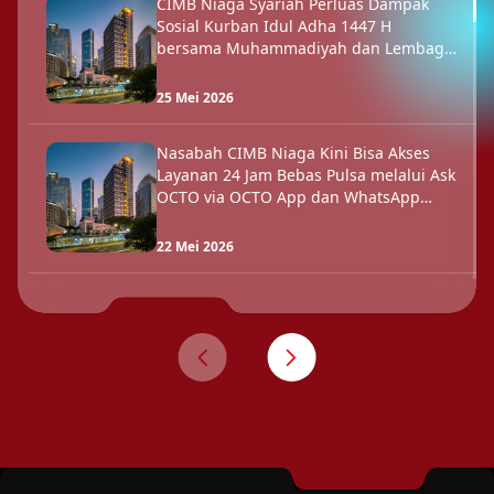
CIMB Niaga Syariah Perluas Dampak
Sosial Kurban Idul Adha 1447 H
bersama Muhammadiyah dan Lembaga
Mitra
25 Mei 2026
Nasabah CIMB Niaga Kini Bisa Akses
Layanan 24 Jam Bebas Pulsa melalui Ask
OCTO via OCTO App dan WhatsApp
Chat/Call
22 Mei 2026
CIMB Niaga Pertahankan Kinerja Positif
Pada Kuartal Pertama 2026
30 Apr 2026
RUPST CIMB Niaga Setujui Laporan
Tahunan dan Laporan Keuangan