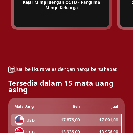
Kejar Mimpi dengan OCTO - Panglima
Mimpi Keluarga
Jual beli kurs valas dengan harga bersahabat
Tersedia dalam 15 mata uang
asing
Mata Uang
Beli
Jual
17.876,00
17.891,00
USD
13.936,00
13.956,00
SGD