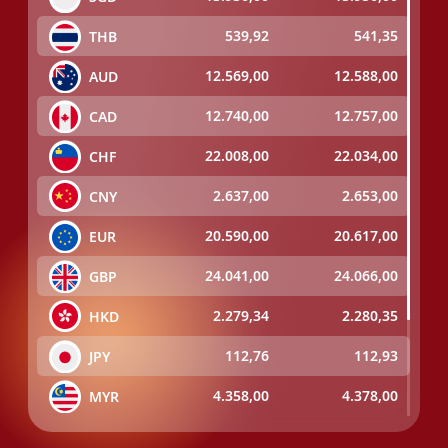
539,92
541,35
THB
12.569,00
12.588,00
AUD
12.740,00
12.757,00
CAD
22.008,00
22.034,00
CHF
2.637,00
2.653,00
CNY
20.590,00
20.617,00
EUR
24.041,00
24.066,00
GBP
2.279,34
2.280,35
HKD
112,76
112,93
JPY
4.358,00
4.378,00
MYR
10.480,00
10.500,00
NZD