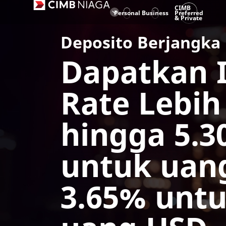
CIMB
Personal
Business
Preferred
& Private
Deposito Berjangka
Dapatkan I
Rate Lebih
hingga 5.
untuk uan
3.65% unt