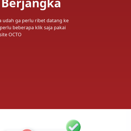
 Berjangka
 udah ga perlu ribet datang ke
perlu beberapa klik saja pakai
site OCTO