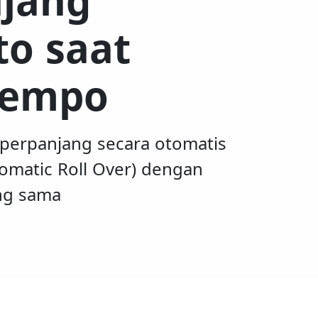
jang
to saat
tempo
iperpanjang secara otomatis
omatic Roll Over) dengan
ng sama