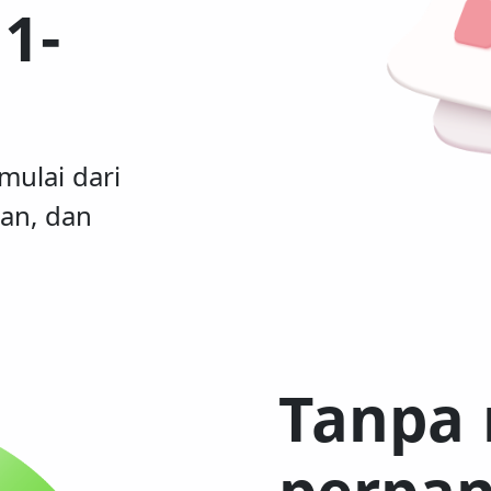
1-
mulai dari
lan, dan
Tanpa 