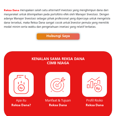
Reksa Dana
merupakan salah satu alternatif investasi yang menghimpun dana dari
masyarakat untuk ditempatkan pada portofolio efek oleh Manajer Investasi. Dengan
adanya Manajer Investasi sebagai pihak profesional yang dipercaya untuk mengelola
dana tersebut, maka Reksa Dana sangat cocok untuk Investor pemula yang memiliki
modal minim serta waktu dan pengetahuan invetasi yang relatif terbatas.
Hubungi Saya
KENALAN SAMA
REKSA DANA
CIMB NIAGA
Apa itu
Manfaat & Tujuan
Profil Risiko
Reksa Dana?
Reksa Dana
Reksa Dana