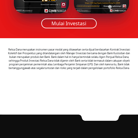
Mulai Investasi
Reksa Dana merupakan instrumen pasar modal yang ditawarkan serta dijual berdasarkan Kontrak Investasi
Kolektif dan Prospektus yang ditandatangani oleh Manajer Investasi bersama dengan Bank Kustodian dan
bukan merupakan produk dari Bank. Bank dalam hal ini hanya bertindak selaku Agen Penjual Reksa Dana,
sehingga Produk Investasi Reksa Dana tidak dijamin oleh Bank serta tidak termasuk dalam cakupan obyek
program penjaminan pemerintah atau Lembaga Penjamin Simpanan (LPS). Dan oleh karena itu, Bank tidak
bertanggungjawab atas segala tuntutan dan risiko yang terjadi dalam pengelolaan portofolio Reksa Dana.
Beragam pilihan produk dalam mata uang IDR, USD,
dan EUR