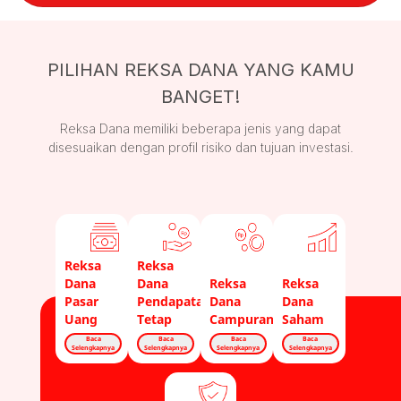
PILIHAN REKSA DANA YANG KAMU
BANGET!
Reksa Dana memiliki beberapa jenis yang dapat
disesuaikan dengan profil risiko dan tujuan investasi.
Reksa
Reksa
Dana
Dana
Reksa
Reksa
Pasar
Pendapatan
Dana
Dana
Uang
Tetap
Campuran
Saham
Baca
Baca
Baca
Baca
Selengkapnya
Selengkapnya
Selengkapnya
Selengkapnya