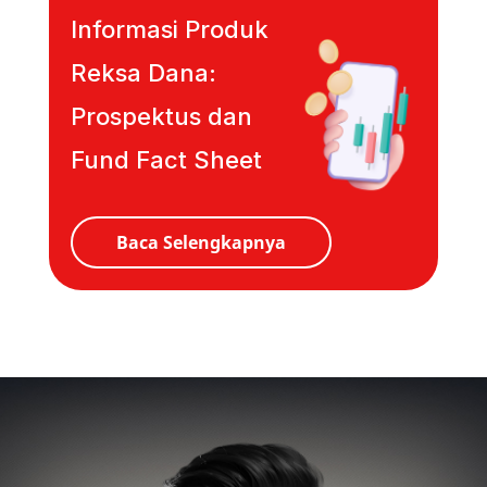
Informasi Produk
Reksa Dana:
Prospektus dan
Fund Fact Sheet
Baca Selengkapnya