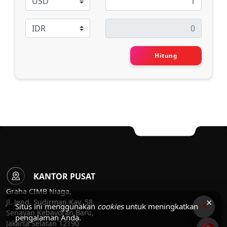
Hitung
KANTOR PUSAT
Graha CIMB Niaga,
×
Jl. Jend. Sudirman Kav. 58,
Situs ini menggunakan
cookies
untuk meningkatkan
Senayan Kebayoran Baru,
pengalaman Anda.
Jakarta Selatan 12190