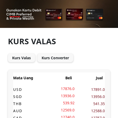
KURS VALAS
Kurs Valas
Kurs Converter
Mata Uang
Beli
Jual
17876.0
USD
17891.0
13936.0
SGD
13956.0
539.92
THB
541.35
12569.0
AUD
12588.0
12740.0
CAD
12757.0