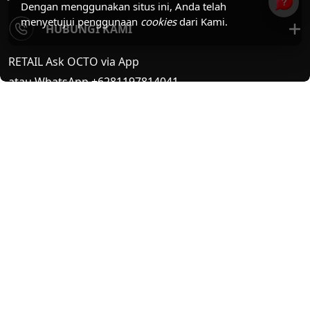
Dengan menggunakan situs ini, Anda telah
menyetujui penggunaan
cookies
dari Kami.
HUBUNGI KAMI
RETAIL Ask OCTO via App
atau WhatsApp +6281197814041
BISNIS
14042
atau +622180655111 dari luar negeri
BANTUAN
Hubungi Kami
Unduh Formulir
Tips Keamanan
Pemberitahuan Privasi
MEDIA SOSIAL