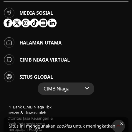
MEDIA SOSIAL
HALAMAN UTAMA
CIMB NIAGA VIRTUAL
SITUS GLOBAL
CIMB Niaga
Situs Web Grup
PT Bank CIMB Niaga Tbk
Perbankan Konsumen
berizin & diawasi oleh
Otoritas Jasa Keuangan &
Perbankan Syariah
×
Bank Indonesia serta
Situs ini menggunakan
cookies
untuk meningkatkan
merupakan Peserta