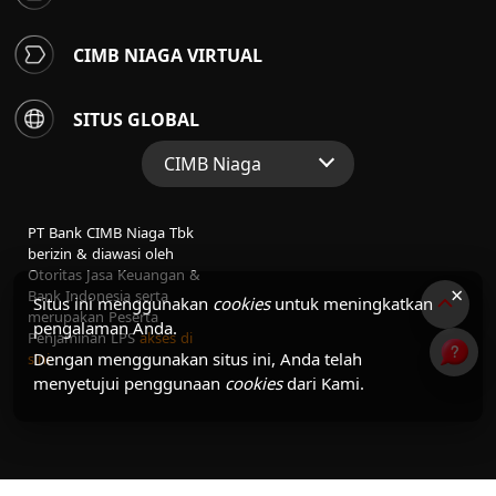
CIMB NIAGA VIRTUAL
SITUS GLOBAL
CIMB Niaga
Situs Web Grup
PT Bank CIMB Niaga Tbk
Perbankan Konsumen
berizin & diawasi oleh
Otoritas Jasa Keuangan &
Perbankan Syariah
×
Bank Indonesia serta
Situs ini menggunakan
cookies
untuk meningkatkan
merupakan Peserta
pengalaman Anda.
Penjaminan LPS
akses di
Dengan menggunakan situs ini, Anda telah
sini
menyetujui penggunaan
cookies
dari Kami.