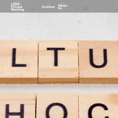
CIMB
About
Private
Investor
Us
Banking