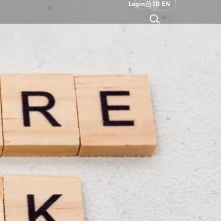
Login
ID
EN