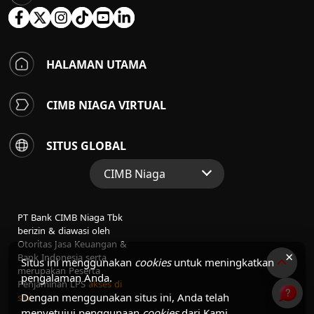
HALAMAN UTAMA
CIMB NIAGA VIRTUAL
SITUS GLOBAL
CIMB Niaga
Situs Web Grup
PT Bank CIMB Niaga Tbk
Perbankan Konsumen
berizin & diawasi oleh
Otoritas Jasa Keuangan &
Perbankan Syariah
×
Bank Indonesia serta
Situs ini menggunakan
cookies
untuk meningkatkan
merupakan Peserta
pengalaman Anda.
Penjaminan LPS
akses di
Dengan menggunakan situs ini, Anda telah
sini
menyetujui penggunaan
cookies
dari Kami.