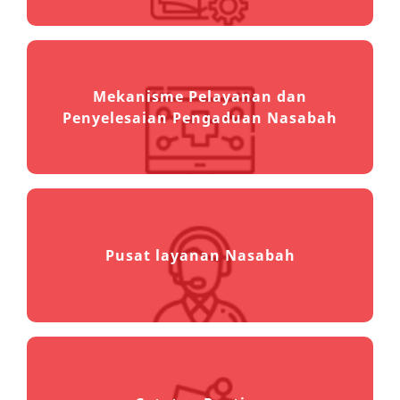
Mekanisme Pelayanan dan
Penyelesaian Pengaduan Nasabah
Pusat layanan Nasabah