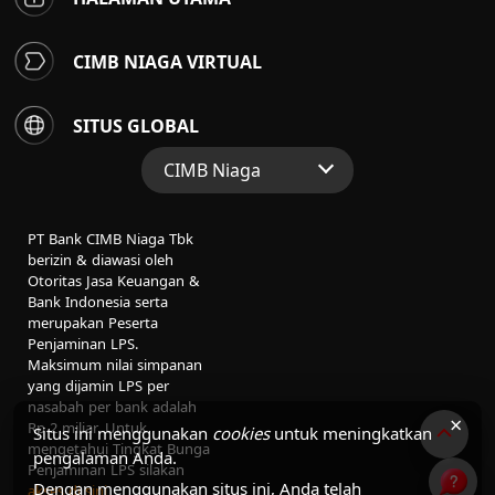
CIMB NIAGA VIRTUAL
SITUS GLOBAL
CIMB Niaga
Situs Web Grup
PT Bank CIMB Niaga Tbk
Perbankan Konsumen
berizin & diawasi oleh
Otoritas Jasa Keuangan &
Perbankan Syariah
Bank Indonesia serta
merupakan Peserta
Penjaminan LPS.
Maksimum nilai simpanan
yang dijamin LPS per
nasabah per bank adalah
×
Rp 2 miliar. Untuk
Situs ini menggunakan
cookies
untuk meningkatkan
mengetahui Tingkat Bunga
pengalaman Anda.
Penjaminan LPS silakan
Dengan menggunakan situs ini, Anda telah
akses di sini