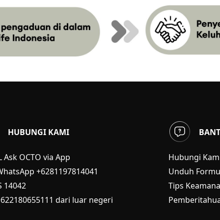
HUBUNGI KAMI
BAN
L Ask OCTO via App
Hubungi Kam
WhatsApp +6281197814041
Unduh Formul
S
14042
Tips Keaman
+622180655111 dari luar negeri
Pemberitahua