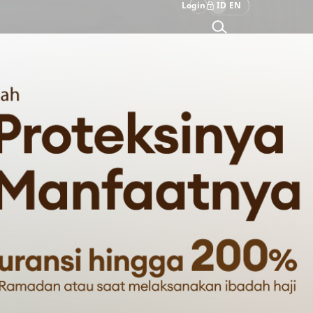
Login
ID
EN