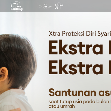
CIMB
About
Private
Investor
Us
Banking