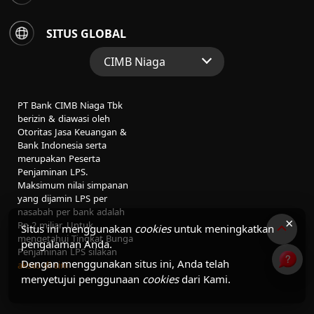
SITUS GLOBAL
CIMB Niaga
Situs Web Grup
PT Bank CIMB Niaga Tbk
Perbankan Konsumen
berizin & diawasi oleh
Otoritas Jasa Keuangan &
Perbankan Syariah
Bank Indonesia serta
merupakan Peserta
Penjaminan LPS.
Maksimum nilai simpanan
yang dijamin LPS per
nasabah per bank adalah
×
Rp 2 miliar. Untuk
Situs ini menggunakan
cookies
untuk meningkatkan
mengetahui Tingkat Bunga
pengalaman Anda.
Penjaminan LPS silakan
Dengan menggunakan situs ini, Anda telah
akses di sini
menyetujui penggunaan
cookies
dari Kami.