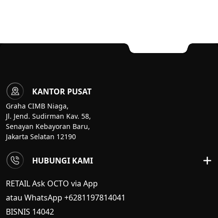
KANTOR PUSAT
Graha CIMB Niaga,
Jl. Jend. Sudirman Kav. 58,
Senayan Kebayoran Baru,
Jakarta Selatan 12190
HUBUNGI KAMI
RETAIL Ask OCTO via App
atau WhatsApp +6281197814041
BISNIS
14042