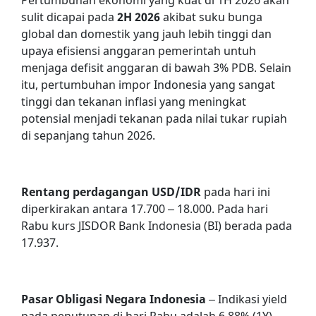
Pertumbuhan ekonomi yang kuat di 1H 2026 akan
sulit dicapai pada
2H 2026
akibat suku bunga
global dan domestik yang jauh lebih tinggi dan
upaya efisiensi anggaran pemerintah untuh
menjaga defisit anggaran di bawah 3% PDB. Selain
itu, pertumbuhan impor Indonesia yang sangat
tinggi dan tekanan inflasi yang meningkat
potensial menjadi tekanan pada nilai tukar rupiah
di sepanjang tahun 2026.
Rentang perdagangan USD/IDR
pada hari ini
diperkirakan antara 17.700 – 18.000. Pada hari
Rabu kurs JISDOR Bank Indonesia (BI) berada pada
17.937.
Pasar Obligasi Negara Indonesia
– Indikasi yield