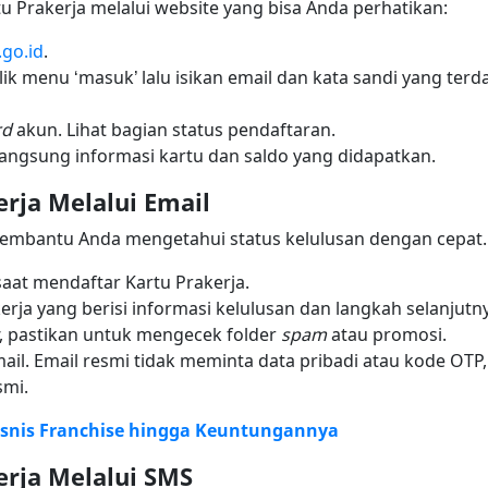
u Prakerja melalui website yang bisa Anda perhatikan:
.go.id
.
ik menu ‘masuk’ lalu isikan email dan kata sandi yang terda
rd
akun. Lihat bagian status pendaftaran.
t langsung informasi kartu dan saldo yang didapatkan.
erja Melalui Email
embantu Anda mengetahui status kelulusan dengan cepat. 
aat mendaftar Kartu Prakerja.
kerja yang berisi informasi kelulusan dan langkah selanjutn
, pastikan untuk mengecek folder
spam
atau promosi.
email. Email resmi tidak meminta data pribadi atau kode O
smi.
isnis Franchise hingga Keuntungannya
erja Melalui SMS