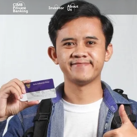
CIMB
About
Private
Investor
Us
Banking