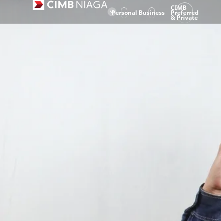
CIMB
Personal
Business
Preferred
& Private