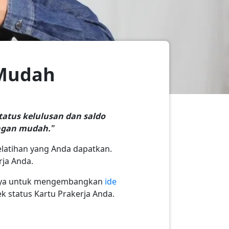
n Mudah
atus kelulusan dan saldo
engan mudah.”
elatihan yang Anda dapatkan.
rja Anda.
annya untuk mengembangkan
ide
k status Kartu Prakerja Anda.