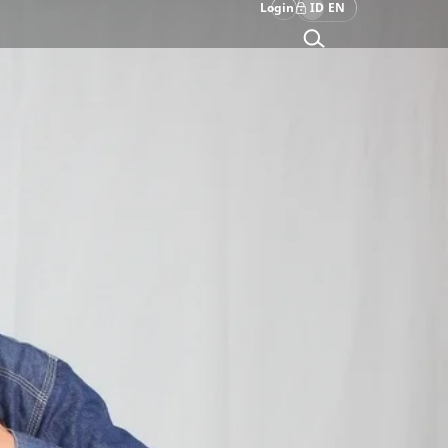
Login
ID
EN