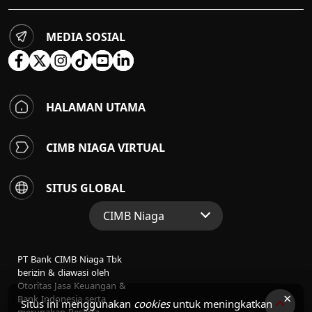
MEDIA SOSIAL
HALAMAN UTAMA
CIMB NIAGA VIRTUAL
SITUS GLOBAL
CIMB Niaga
Situs Web Grup
PT Bank CIMB Niaga Tbk
Perbankan Konsumen
berizin & diawasi oleh
Otoritas Jasa Keuangan &
Perbankan Syariah
×
Bank Indonesia serta
Situs ini menggunakan
cookies
untuk meningkatkan
merupakan Peserta