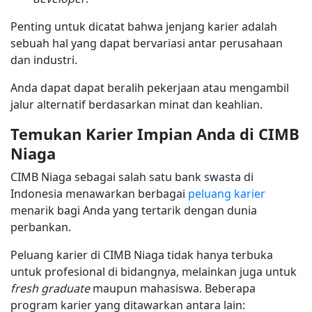
Penting untuk dicatat bahwa jenjang karier adalah
sebuah hal yang dapat bervariasi antar perusahaan
dan industri.
Anda dapat dapat beralih pekerjaan atau mengambil
jalur alternatif berdasarkan minat dan keahlian.
Temukan Karier Impian Anda di CIMB
Niaga
CIMB Niaga sebagai salah satu bank swasta di
Indonesia menawarkan berbagai
peluang karier
menarik bagi Anda yang tertarik dengan dunia
perbankan.
Peluang karier di CIMB Niaga tidak hanya terbuka
untuk profesional di bidangnya, melainkan juga untuk
fresh graduate
maupun mahasiswa. Beberapa
program karier yang ditawarkan antara lain: