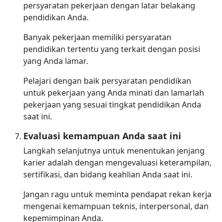
persyaratan pekerjaan dengan latar belakang
pendidikan Anda.
Banyak pekerjaan memiliki persyaratan
pendidikan tertentu yang terkait dengan posisi
yang Anda lamar.
Pelajari dengan baik persyaratan pendidikan
untuk pekerjaan yang Anda minati dan lamarlah
pekerjaan yang sesuai tingkat pendidikan Anda
saat ini.
Evaluasi kemampuan Anda saat ini
Langkah selanjutnya untuk menentukan jenjang
karier adalah dengan mengevaluasi keterampilan,
sertifikasi, dan bidang keahlian Anda saat ini.
Jangan ragu untuk meminta pendapat rekan kerja
mengenai kemampuan teknis, interpersonal, dan
kepemimpinan Anda.