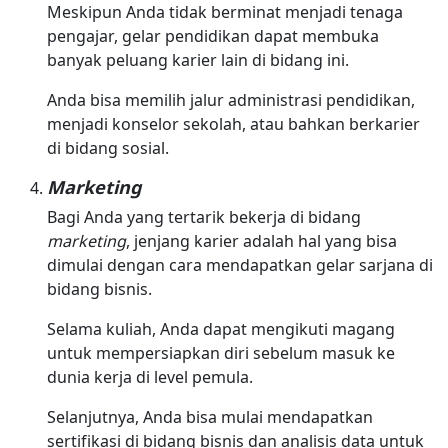
Meskipun Anda tidak berminat menjadi tenaga
pengajar, gelar pendidikan dapat membuka
banyak peluang karier lain di bidang ini.
Anda bisa memilih jalur administrasi pendidikan,
menjadi konselor sekolah, atau bahkan berkarier
di bidang sosial.
Marketing
Bagi Anda yang tertarik bekerja di bidang
marketing
, jenjang karier adalah hal yang bisa
dimulai dengan cara mendapatkan gelar sarjana di
bidang bisnis.
Selama kuliah, Anda dapat mengikuti magang
untuk mempersiapkan diri sebelum masuk ke
dunia kerja di level pemula.
Selanjutnya, Anda bisa mulai mendapatkan
sertifikasi di bidang bisnis dan analisis data untuk