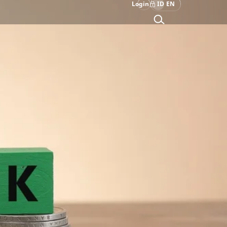
Login
ID
EN