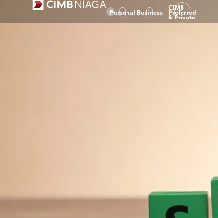
CIMB
Personal
Business
Preferred
& Private