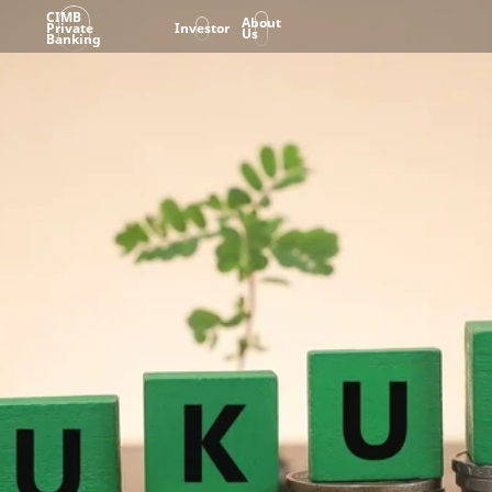
CIMB
About
Private
Investor
Us
Banking