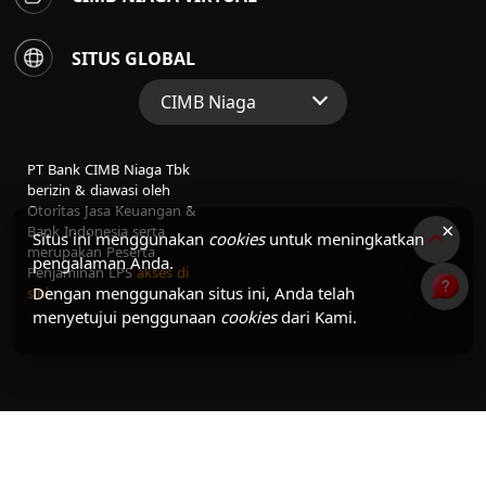
SITUS GLOBAL
CIMB Niaga
Situs Web Grup
PT Bank CIMB Niaga Tbk
Perbankan Konsumen
berizin & diawasi oleh
Otoritas Jasa Keuangan &
Perbankan Syariah
×
Bank Indonesia serta
Situs ini menggunakan
cookies
untuk meningkatkan
merupakan Peserta
pengalaman Anda.
Penjaminan LPS
akses di
Dengan menggunakan situs ini, Anda telah
sini
menyetujui penggunaan
cookies
dari Kami.