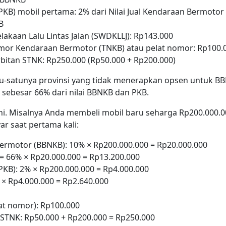
KB) mobil pertama: 2% dari Nilai Jual Kendaraan Bermotor 
B
kaan Lalu Lintas Jalan (SWDKLLJ): Rp143.000
omor Kendaraan Bermotor (TNKB) atau pelat nomor: Rp100.
rbitan STNK: Rp250.000 (Rp50.000 + Rp200.000)
satu-satunya provinsi yang tidak menerapkan opsen untuk 
sebesar 66% dari nilai BBNKB dan PKB.
ni. Misalnya Anda membeli mobil baru seharga Rp200.000.00
ar saat pertama kali:
ermotor (BBNKB): 10% × Rp200.000.000 = Rp20.000.000
 66% × Rp20.000.000 = Rp13.200.000
KB): 2% × Rp200.000.000 = Rp4.000.000
× Rp4.000.000 = Rp2.640.000
lat nomor): Rp100.000
STNK: Rp50.000 + Rp200.000 = Rp250.000