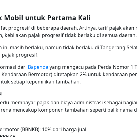
k Mobil untuk Pertama Kali
ifat progresif di beberapa daerah. Artinya, tarif pajak aka
, kebijakan pajak progresif tidak berlaku di semua daerah.
an ini masih berlaku, namun tidak berlaku di Tangerang Sela
pajak progresif.
formasi dari
Bapenda
yang mengacu pada Perda Nomor 1 Ta
jak Kendaraan Bermotor) ditetapkan 2% untuk kendaraan p
ntuk setiap kepemilikan tambahan.
u
rlu membayar pajak dan biaya administrasi sebagai bagian d
 karena mencakup komponen tambahan seperti balik nama
rmotor (BBNKB): 10% dari harga jual
i BBNKB