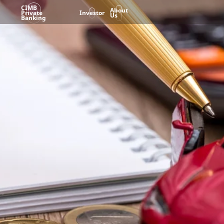
CIMB
About
Private
Investor
Us
Banking