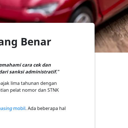
yang Benar
Memahami cara cek dan
ri sanksi administratif.”
pajak lima tahunan dengan
ntian pelat nomor dan STNK
easing
mobil
. Ada beberapa hal