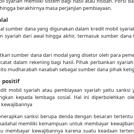
il syariah memiliki sistem bagi hasil atau nisbah. Porsi b
d hingga berakhirnya masa perjanjian pembiayaan.
lal
oal sumber dana yang digunakan dalam kredit mobil syaria
n syariah dari awal hingga akhir, termasuk sumber dana t
kan sumber dana dari modal yang disetor oleh para pem
ercatat dalam rekening bagi hasil. Pihak perbankan syari
ito mudharabah nasabah sebagai sumber dana pihak ketig
 positif
dit mobil syariah atau pembiayaan syariah yaitu sanks
kan kepada lembaga sosial. Hal ini diperbolehkan ol
n kewajibannya
enerapkan sanksi berupa denda dengan besaran tertentu
padahal memiliki kemampuan untuk membayar kewajibann
membayar kewajibannya karena suatu keadaan tertentu