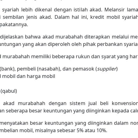
yariah lebih dikenal dengan istilah akad. Melansir la
iki sembilan jenis akad. Dalam hal ini, kredit mobil s
pakatannya.
 dijelaskan bahwa akad murabahah diterapkan melalui me
untungan yang akan diperoleh oleh pihak perbankan syari
d murabahah memiliki beberapa rukun dan syarat yang haru
 (bank), pembeli (nasabah), dan pemasok (
supplier
)
d mobil dan harga mobil
 (qabul)
kad murabahah dengan sistem jual beli konvensiona
 seberapa besar keuntungan yang diinginkan kepada cal
t menyatakan besar keuntungan yang diinginkan dalam nom
mbelian mobil, misalnya sebesar 5% atau 10%.