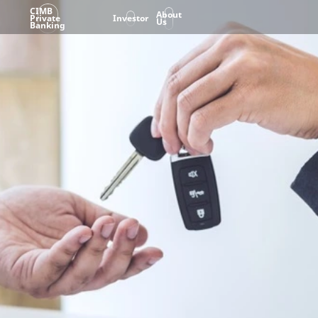
CIMB
About
Private
Investor
Us
Banking