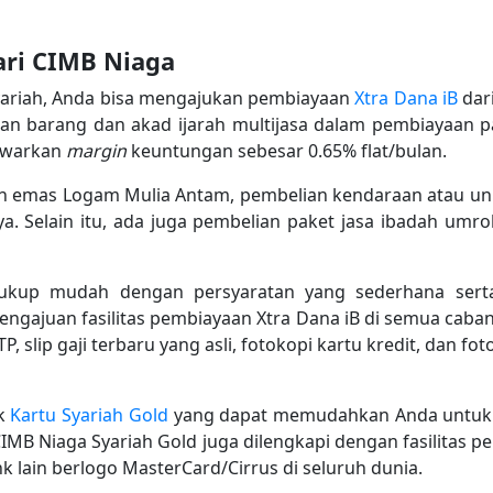
ari CIMB Niaga
 syariah, Anda bisa mengajukan pembiayaan
Xtra Dana iB
dar
 barang dan akad ijarah multijasa dalam pembiayaan pa
nawarkan
margin
keuntungan sebesar 0.65% flat/bulan.
 emas Logam Mulia Antam, pembelian kendaraan atau uni
a. Selain itu, ada juga pembelian paket jasa ibadah um
cukup mudah dengan persyaratan yang sederhana serta
pengajuan fasilitas pembiayaan Xtra Dana iB di semua c
P, slip gaji terbaru yang asli, fotokopi kartu kredit, dan 
uk
Kartu Syariah Gold
yang dapat memudahkan Anda untuk 
CIMB Niaga Syariah Gold juga dilengkapi dengan fasilitas 
 lain berlogo MasterCard/Cirrus di seluruh dunia.