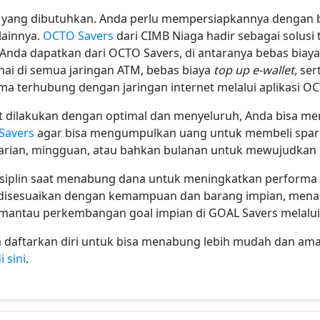
ya yang dibutuhkan. Anda perlu mempersiapkannya dengan ba
lainnya.
OCTO Savers
dari CIMB Niaga hadir sebagai solusi
nda dapatkan dari OCTO Savers, di antaranya bebas biaya 
tunai di semua jaringan ATM, bebas biaya
top up e-wallet,
ser
ama terhubung dengan jaringan internet melalui aplikasi O
apat dilakukan dengan optimal dan menyeluruh, Anda bisa 
Savers
agar bisa mengumpulkan uang untuk membeli spare 
arian, mingguan, atau bahkan bulanan untuk mewujudkan
disiplin saat menabung dana untuk meningkatkan performa 
sa disesuaikan dengan kemampuan dan barang impian, mena
emantau perkembangan goal impian di GOAL Savers melalu
a daftarkan diri untuk bisa menabung lebih mudah dan am
i sini
.