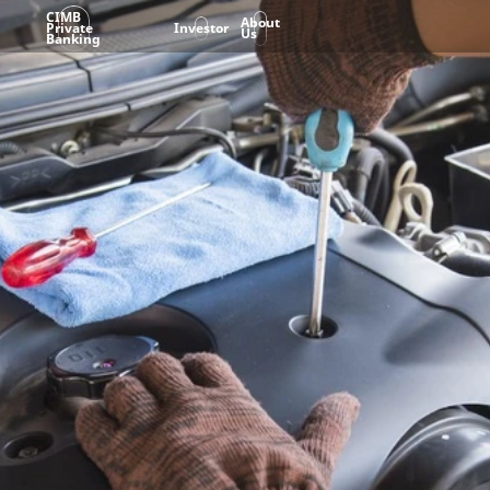
CIMB
About
Private
Investor
Us
Banking