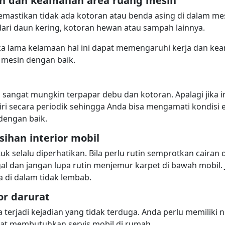
n dan keamanan area ruang mesin
emastikan tidak ada kotoran atau benda asing di dalam me
dari daun kering, kotoran hewan atau sampah lainnya.
aka lama kelamaan hal ini dapat memengaruhi kerja dan k
 mesin dengan baik.
l sangat mungkin terpapar debu dan kotoran. Apalagi jika 
ri secara periodik sehingga Anda bisa mengamati kondisi e
dengan baik.
ihan interior mobil
uk selalu diperhatikan. Bila perlu rutin semprotkan cairan
al dan jangan lupa rutin menjemur karpet di bawah mobil.
 di dalam tidak lembab.
or darurat
 terjadi kejadian yang tidak terduga. Anda perlu memiliki 
at membutuhkan servis mobil di rumah.