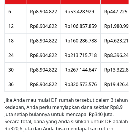
6
Rp8.904.822
Rp53.428.929
Rp447.225
12
Rp8.904.822
Rp106.857.859
Rp1.980.992
18
Rp8.904.822
Rp160.286.788
Rp4.623.215
24
Rp8.904.822
Rp213.715.718
Rp8.396.247
30
Rp8.904.822
Rp267.144.647
Rp13.322.89
36
Rp8.904.822
Rp320.573.576
Rp19.426.42
Jika Anda mau mulai DP rumah tersebut dalam 3 tahun
kedepan, Anda perlu menyiapkan dana sektiar Rp8,9
Juta setiap bulannya untuk mencapai Rp340 Juta.
Secara total, dana yang Anda sisihkan untuk DP adalah
Rp320,6 Juta dan Anda bisa mendapatkan return