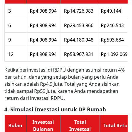
3
Rp4.908.994
Rp14.726.983
Rp49.144
6
Rp4.908.994
Rp29.453.966
Rp246.543
9
Rp4.908.994
Rp44.180.948
Rp593.684
12
Rp4.908.994
Rp58.907.931
Rp1.092.069
Ketika berinvestasi di RDPU dengan asumsi return 4%
per tahun, dana yang setiap bulan yang perlu Anda
sisihkan adalah Rp4,9 Juta. Total yang Anda sisihkan
tidak sampai Rp59 Juta, karena Anda mendapatkan
return dari investasi RDPU.
4. Simulasi Investasi untuk DP Rumah
Investasi
Total
Bulan
Total Retur
Bulanan
Investasi