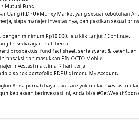
 / Mutual Fund.
Pasar Uang (RDPU)/Money Market yang sesuai kebutuhan An
nerja, siapa manajer investasinya, dan pastikan sesuai prins
dengan minimum Rp10.000, lalu klik Lanjut / Continue.
ng tersedia agar lebih hemat.
rti prospektus, fund fact sheet, serta syarat & ketentuan.
i transaksi dan masukkan PIN OCTO Mobile.
jer investasi maksimal 7 hari kerja.
Anda bisa cek portofolio RDPU di menu My Account.
ngkin Anda pernah bayarkan kan? yuk mulai investasi mulai 
n kebiasaan berinvestasi ini, Anda bisa #GetWealthSoon