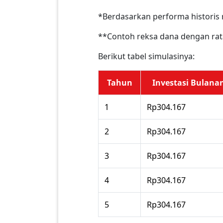
*Berdasarkan performa historis 
**Contoh reksa dana dengan rata
Berikut tabel simulasinya:
Tahun
Investasi Bulana
1
Rp304.167
2
Rp304.167
3
Rp304.167
4
Rp304.167
5
Rp304.167