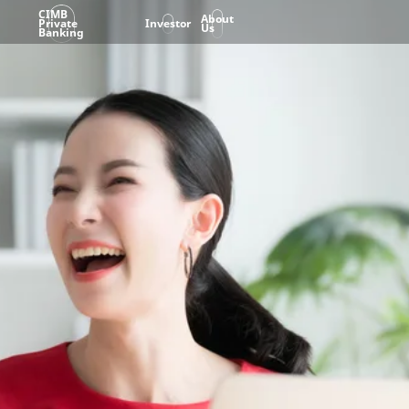
CIMB
About
Private
Investor
Us
Banking