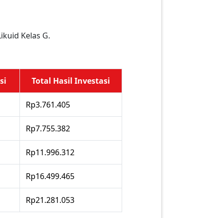
kuid Kelas G.
si
Total Hasil Investasi
Rp3.761.405
Rp7.755.382
Rp11.996.312
Rp16.499.465
Rp21.281.053