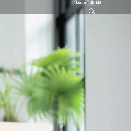
Login
ID
EN