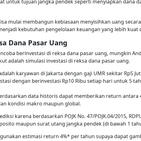
pat untuk tujuan jangka pendek seperti menyiapkan dana dar
bisa mulai membangun kebiasaan menyisihkan uang secara
menjadi kebutuhan pengelolaan keuangan yang lebih kuat 
ksa Dana Pasar Uang
encoba berinvestasi di reksa dana pasar uang, mungkin An
ikut adalah simulasi investasi di reksa dana pasar uang.
dalah karyawan di Jakarta dengan gaji UMR sekitar Rp5 Juta
stasi dengan berinvestasi Rp10 Ribu setiap hari untuk 5 t
rdasarkan data historis dapat memberikan return antara 
an kondisi makro maupun global.
rediksi karena berdasarkan POJK No. 47/POJK.04/2015, RDP
posito maupun surat utang jangka pendek (di bawah 1 tahu
nggunakan estimasi return 4%* per tahun supaya dapat gam