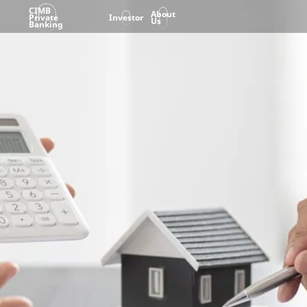
CIMB
About
Private
Investor
Us
Banking