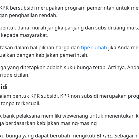
k KPR bersubsidi merupakan program pemerintah untuk 
gan penghasilan rendah.
m bentuk dana murah jangka panjang dan subsidi uang muk
 kepada masyarakat.
atasan dalam hal pilihan harga dan
tipe rumah
jika Anda me
suaikan dengan kebijakan pemerintah.
ga yang ditetapkan adalah suku bunga tetap. Artinya, An
iode cicilan.
idi
dalam bentuk KPR subsidi, KPR non subsidi merupakan prog
tanpa terkecuali.
ak bank pelaksana memiliki wewenang untuk menentukan k
nga berdasarkan kebijakan masing-masing
uku bunga yang dapat berubah mengikuti BI
rate
. Sebagai i