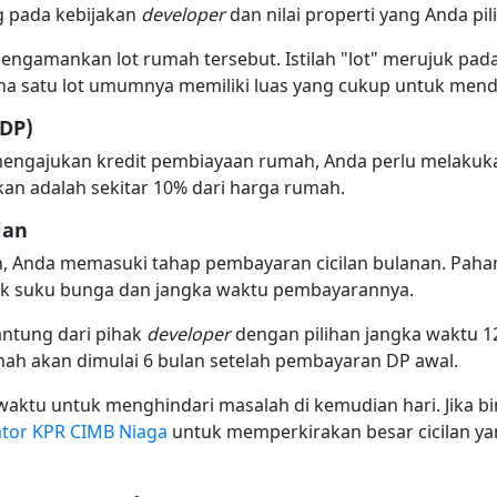
g pada kebijakan
developer
dan nilai properti yang Anda pili
 mengamankan lot rumah tersebut. Istilah "lot" merujuk pad
na satu lot umumnya memiliki luas yang cukup untuk mend
DP)
mengajukan kredit pembiayaan rumah, Anda perlu melaku
n adalah sekitar 10% dari harga rumah.
lan
n, Anda memasuki tahap pembayaran cicilan bulanan. Pah
uk suku bunga dan jangka waktu pembayarannya.
antung dari pihak
developer
dengan pilihan jangka waktu 12 ka
h akan dimulai 6 bulan setelah pembayaran DP awal.
 waktu untuk menghindari masalah di kemudian hari. Jika b
ator KPR CIMB Niaga
untuk memperkirakan besar cicilan ya