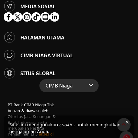
MEDIA SOSIAL
HALAMAN UTAMA
CIMB NIAGA VIRTUAL
SITUS GLOBAL
CIMB Niaga
Situs Web Grup
PT Bank CIMB Niaga Tbk
Perbankan Konsumen
berizin & diawasi oleh
Otoritas Jasa Keuangan &
Perbankan Syariah
×
Bank Indonesia serta
Situs ini menggunakan
cookies
untuk meningkatkan
merupakan Peserta
pengalaman Anda.
Penjaminan LPS
akses di