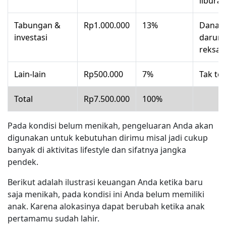
libura
Tabungan &
Rp1.000.000
13%
Dana
investasi
darurat
reksa 
Lain-lain
Rp500.000
7%
Tak te
Total
Rp7.500.000
100%
Pada kondisi belum menikah, pengeluaran Anda akan
digunakan untuk kebutuhan dirimu misal jadi cukup
banyak di aktivitas lifestyle dan sifatnya jangka
pendek.
Berikut adalah ilustrasi keuangan Anda ketika baru
saja menikah, pada kondisi ini Anda belum memiliki
anak. Karena alokasinya dapat berubah ketika anak
pertamamu sudah lahir.