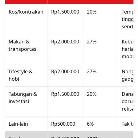
Kos/kontrakan
Rp1.500.000
20%
Tempa
tinggal
sendiri
Makan &
Rp2.000.000
27%
Kebut
transportasi
harian
mobili
Lifestyle &
Rp2.000.000
27%
Nongk
hobi
gadget,
Tabungan &
Rp1.500.000
20%
Dana
investasi
darurat
reksa 
Lain-lain
Rp500.000
6%
Tak te