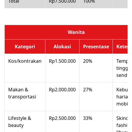
Total
Rp7.500.000
100%
Wanita
Kategori
Alokasi
Presentase
Keter
Kos/kontrakan
Rp1.500.000
20%
Tempa
tinggal
sendiri
Makan &
Rp2.000.000
27%
Kebut
transportasi
harian
mobili
Lifestyle &
Rp2.500.000
33%
Skinca
beauty
fashio