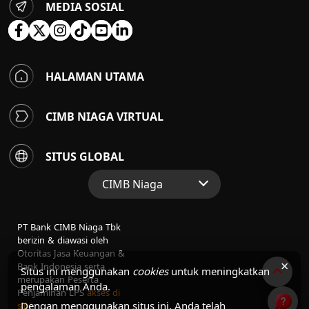
MEDIA SOSIAL
HALAMAN UTAMA
CIMB NIAGA VIRTUAL
SITUS GLOBAL
CIMB Niaga
Situs Web Grup
PT Bank CIMB Niaga Tbk
Perbankan Konsumen
berizin & diawasi oleh
Otoritas Jasa Keuangan &
Perbankan Syariah
×
Bank Indonesia serta
Situs ini menggunakan
cookies
untuk meningkatkan
merupakan Peserta
pengalaman Anda.
Penjaminan LPS
akses di
Dengan menggunakan situs ini, Anda telah
sini