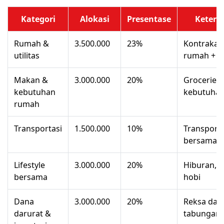
Kategori
Alokasi
Presentase
Ketera
Rumah &
3.500.000
23%
Kontrakan
utilitas
rumah + lis
Makan &
3.000.000
20%
Groceries
kebutuhan
kebutuhan
rumah
Transportasi
1.500.000
10%
Transporta
bersama
Lifestyle
3.000.000
20%
Hiburan, l
bersama
hobi
Dana
3.000.000
20%
Reksa dan
darurat &
tabungan