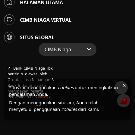
HALAMAN UTAMA
CIMB NIAGA VIRTUAL
SITUS GLOBAL
CIMB Niaga
Situs Web Grup
PT Bank CIMB Niaga Tbk
Perbankan Konsumen
berizin & diawasi oleh
Otoritas Jasa Keuangan &
Perbankan Syariah
×
Bank Indonesia serta
Situs ini menggunakan
cookies
untuk meningkatkan
merupakan Peserta
pengalaman Anda.
Penjaminan LPS
akses di
Dengan menggunakan situs ini, Anda telah
sini
menyetujui penggunaan
cookies
dari Kami.