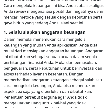
Cara mengelola keuangan ini bisa Anda coba sekaligus
Anda review mengenai sisi positif dan negatifnya demi
mencari metode yang sesuai dengan kebutuhan serta
gaya hidup yang sedang Anda jalani saat ini.
1. Selalu siapkan anggaran keuangan
Dalam memulai menemukan cara mengelola
keuangan yang mudah Anda aplikasikan, Anda bisa
mulai dari menyiapkan anggaran keuangan. Anggaran
ini dibutuhkan sebagai sebuah acuan dalam segala
perhitungan finansial Anda. Mulai dari pemasukan,
pengeluaran, serta kebutuhan untuk berinvestasi dan
akses terhadap layanan kesehatan. Dengan
memerhatikan anggaran keuangan sebagai salah satu
cara mengelola keuangan, Anda bisa menentukan
aspek apa saja yang diperlukan dan dibutuhkan.
Penentuan tersebut berguna agar Anda tidak
mengeluarkan uang untuk hal-hal yang tidak