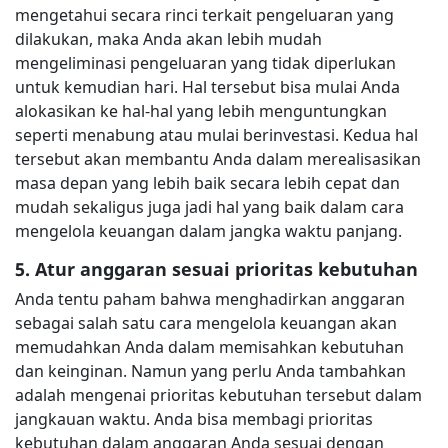
mengetahui secara rinci terkait pengeluaran yang
dilakukan, maka Anda akan lebih mudah
mengeliminasi pengeluaran yang tidak diperlukan
untuk kemudian hari. Hal tersebut bisa mulai Anda
alokasikan ke hal-hal yang lebih menguntungkan
seperti menabung atau mulai berinvestasi. Kedua hal
tersebut akan membantu Anda dalam merealisasikan
masa depan yang lebih baik secara lebih cepat dan
mudah sekaligus juga jadi hal yang baik dalam cara
mengelola keuangan dalam jangka waktu panjang.
5. Atur anggaran sesuai prioritas kebutuhan
Anda tentu paham bahwa menghadirkan anggaran
sebagai salah satu cara mengelola keuangan akan
memudahkan Anda dalam memisahkan kebutuhan
dan keinginan. Namun yang perlu Anda tambahkan
adalah mengenai prioritas kebutuhan tersebut dalam
jangkauan waktu. Anda bisa membagi prioritas
kebutuhan dalam anggaran Anda sesuai dengan