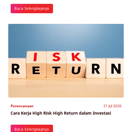
Baca Selengkapnya
Perencanaan
21 Jul 2026
Cara Kerja High Risk High Return dalam Investasi
Baca Selengkapnya