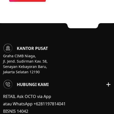
KANTOR PUSAT
Graha CIMB Niaga,
Jl. Jend. Sudirman Kav. 58,
Senayan Kebayoran Baru,
Jakarta Selatan 12190
HUBUNGI KAMI
RETAIL Ask OCTO via App
atau WhatsApp +6281197814041
BISNIS
14042