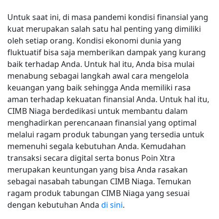
Untuk saat ini, di masa pandemi kondisi finansial yang
kuat merupakan salah satu hal penting yang dimiliki
oleh setiap orang. Kondisi ekonomi dunia yang
fluktuatif bisa saja memberikan dampak yang kurang
baik terhadap Anda. Untuk hal itu, Anda bisa mulai
menabung sebagai langkah awal cara mengelola
keuangan yang baik sehingga Anda memiliki rasa
aman terhadap kekuatan finansial Anda. Untuk hal itu,
CIMB Niaga berdedikasi untuk membantu dalam
menghadirkan perencanaan finansial yang optimal
melalui ragam produk tabungan yang tersedia untuk
memenuhi segala kebutuhan Anda. Kemudahan
transaksi secara digital serta bonus Poin Xtra
merupakan keuntungan yang bisa Anda rasakan
sebagai nasabah tabungan CIMB Niaga. Temukan
ragam produk tabungan CIMB Niaga yang sesuai
dengan kebutuhan Anda
di sini
.