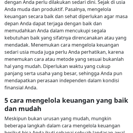
dengan Anda perlu dilakukan sedari dini. Sejak di usia
Anda muda dan produktif. Pasalnya, mengelola
keuangan secara baik dan sehat diperlukan agar masa
depan Anda dapat terjaga dengan baik dan
memudahkan Anda dalam mencukupi segala
kebutuhan baik yang sifatnya direncanakan atau yang
mendadak. Menemukan cara mengelola keuangan
sedari usia muda juga perlu Anda perhatikan, karena
menemukan cara atau metode yang sesuai bukanlah
hal yang mudah. Diperlukan waktu yang cukup
panjang serta usaha yang besar, sehingga Anda pun
mendapatkan perasaan independen dalam kondisi
finansial Anda.
5 cara mengelola keuangan yang baik
dan mudah
Meskipun bukan urusan yang mudah, mungkin
beberapa langkah dalam cara mengelola keuangan
berikut bisa Anda ikuti sebagai sebuah landasan awal.