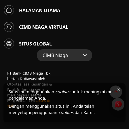
HALAMAN UTAMA
CIMB NIAGA VIRTUAL
SITUS GLOBAL
CIMB Niaga
Situs Web Grup
PT Bank CIMB Niaga Tbk
Perbankan Konsumen
berizin & diawasi oleh
Otoritas Jasa Keuangan &
Perbankan Syariah
×
Bank Indonesia serta
Situs ini menggunakan
cookies
untuk meningkatkan
merupakan Peserta
pengalaman Anda.
Penjaminan LPS
akses di
Dengan menggunakan situs ini, Anda telah
sini
menyetujui penggunaan
cookies
dari Kami.