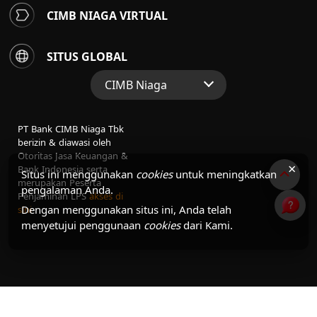
CIMB NIAGA VIRTUAL
SITUS GLOBAL
CIMB Niaga
Situs Web Grup
PT Bank CIMB Niaga Tbk
Perbankan Konsumen
berizin & diawasi oleh
Otoritas Jasa Keuangan &
Perbankan Syariah
×
Bank Indonesia serta
Situs ini menggunakan
cookies
untuk meningkatkan
merupakan Peserta
pengalaman Anda.
Penjaminan LPS
akses di
Dengan menggunakan situs ini, Anda telah
sini
menyetujui penggunaan
cookies
dari Kami.