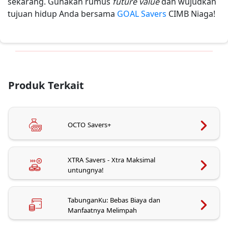
sekarang. Gunakan rumus
future value
dan wujudkan
tujuan hidup Anda bersama
GOAL Savers
CIMB Niaga!
Produk Terkait
OCTO Savers+
XTRA Savers - Xtra Maksimal
untungnya!
TabunganKu: Bebas Biaya dan
Manfaatnya Melimpah