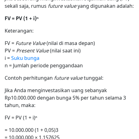
sekali saja, rumus
future value
yang digunakan adalah:
FV = PV (1 + i)ⁿ
Keterangan:
FV =
Future Value
(nilai di masa depan)
PV =
Present Value
(nilai saat ini)
i =
Suku bunga
n = Jumlah periode penggandaan
Contoh perhitungan
future value
tunggal:
Jika Anda menginvestasikan uang sebanyak
Rp10.000.000 dengan bunga 5% per tahun selama 3
tahun, maka:
FV = PV (1 + i)ⁿ
= 10.000.000 (1 + 0,05)3
= 10.000.000 × 1,157625