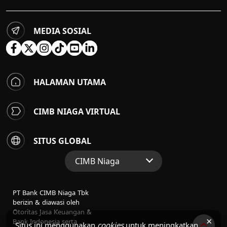
MEDIA SOSIAL
HALAMAN UTAMA
CIMB NIAGA VIRTUAL
SITUS GLOBAL
CIMB Niaga
Situs Web Grup
PT Bank CIMB Niaga Tbk
Perbankan Konsumen
berizin & diawasi oleh
Otoritas Jasa Keuangan &
Perbankan Syariah
×
Bank Indonesia serta
Situs ini menggunakan
cookies
untuk meningkatkan