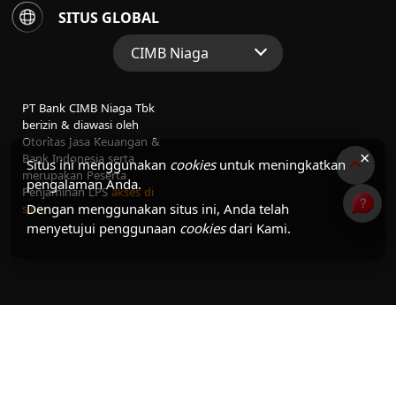
SITUS GLOBAL
CIMB Niaga
Situs Web Grup
PT Bank CIMB Niaga Tbk
Perbankan Konsumen
berizin & diawasi oleh
Otoritas Jasa Keuangan &
Perbankan Syariah
×
Bank Indonesia serta
Situs ini menggunakan
cookies
untuk meningkatkan
merupakan Peserta
pengalaman Anda.
Penjaminan LPS
akses di
Dengan menggunakan situs ini, Anda telah
sini
menyetujui penggunaan
cookies
dari Kami.