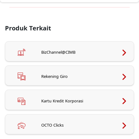
Produk Terkait
BizChannel@CIMB
Rekening Giro
Kartu Kredit Korporasi
OCTO Clicks