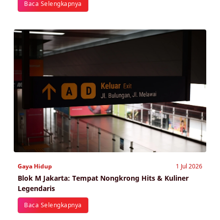
Baca Selengkapnya
Gaya Hidup
1 Jul 2026
Blok M Jakarta: Tempat Nongkrong Hits & Kuliner
Legendaris
Baca Selengkapnya