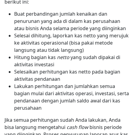
berikut ini:
Buat perbandingan jumlah kenaikan dan
penurunan yang ada di dalam kas perusahaan
atau bisnis Anda selama periode yang diinginkan
Selesai dihitung, laporkan kas netto yang merujuk
ke aktivitas operasional (bisa pakai metode
langsung atau tidak langsung)
Hitung bagian kas
netto
yang sudah dipakai di
aktivitas investasi
Selesaikan perhitungan kas netto pada bagian
aktivitas pendanaan
Lakukan perhitungan dan jumlahkan semua
bagian mulai dari aktivitas operasi, investasi, serta
pendanaan dengan jumlah saldo awal dari kas
perusahaan
Jika semua perhitungan sudah Anda lakukan, Anda
bisa langsung mengetahui
cash flow
bisnis periode
yang diinginkan. Proses penyusunan laporan arus kas