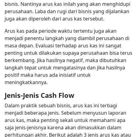
bisnis. Nantinya arus kas inilah yang akan menghidupi
perusahaan. Laba dan rugi dari bisnis yang dijalankan
juga akan diperoleh dari arus kas tersebut.
Arus kas pada periode waktu tertentu juga akan
menjadi penentu langkah yang diambil perusahaan di
masa depan. Evaluasi terhadap arus kas ini sangat
penting untuk dilakukan supaya perusahaan bisa terus
berkembang. Jika hasilnya negatif, maka dibutuhkan
langkah tepat untuk mengatasinya dan jika hasilnya
positif maka harus ada inisiatif untuk
meningkatkannya.
Jenis-Jenis Cash Flow
Dalam praktik sebuah bisnis, arus kas ini terbagi
menjadi beberapa jenis. Sebelum menyusun laporan
arus kas, maka penting sekali untuk memahami apa
saja jenis-jenisnya karena akan dimasukkan dalam
perhitungan akhir. Berikut adalah 3 jenis arus kas atau