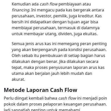
Kemudian ada
cash flow
pembiayaan atau
financing
. Ini mengacu pada kas bergerak antara
perusahaan, investor, pemilik, juga kreditur. Kas
bersih ini didapatkan dengan tujuan agar bisa
membiayai perusahaan, termasuk di dalamnya
untuk membayar utang, dividen, juga ekuitas.
Semua jenis arus kas ini memegang peran penting
yang akan berpengaruh pada kondisi perusahaan.
Oleh sebab itu pembukuan di setiap bagian harus
dilakukan dengan benar. Jika dilakukan secara
tepat, maka proses penyusunan laporan arus kas
utama akan berjalan jauh lebih mudah dan
akurat.
Metode Laporan Cash Flow
Perlu diingat kembali bahwa
cash flow
ini menjadi poin
pokok dalam proses pelaporan keuangan perusahaan.
Jadi sangatlah penting untuk memahami