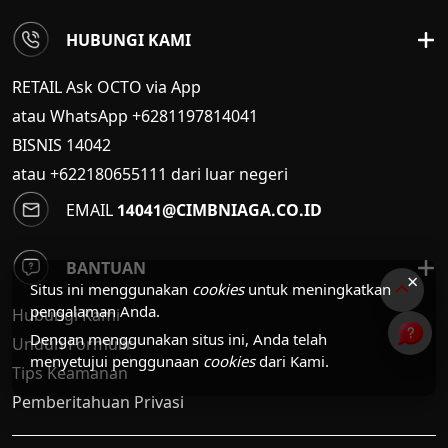
HUBUNGI KAMI
RETAIL Ask OCTO via App
atau WhatsApp +6281197814041
BISNIS
14042
atau +622180655111 dari luar negeri
EMAIL
14041@CIMBNIAGA.CO.ID
BANTUAN
×
Situs ini menggunakan
cookies
untuk meningkatkan
pengalaman Anda.
Hubungi Kami
Dengan menggunakan situs ini, Anda telah
Unduh Formulir
menyetujui penggunaan
cookies
dari Kami.
Tips Keamanan
Pemberitahuan Privasi