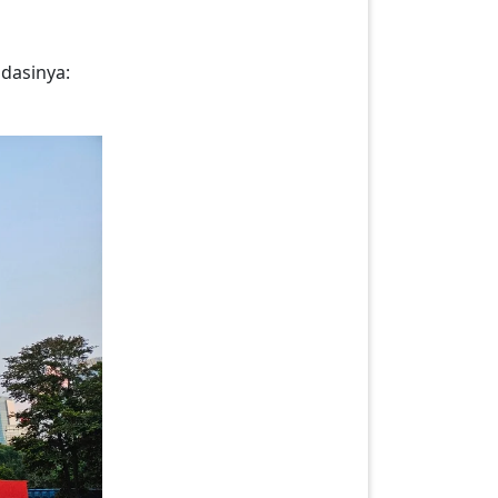
dasinya: