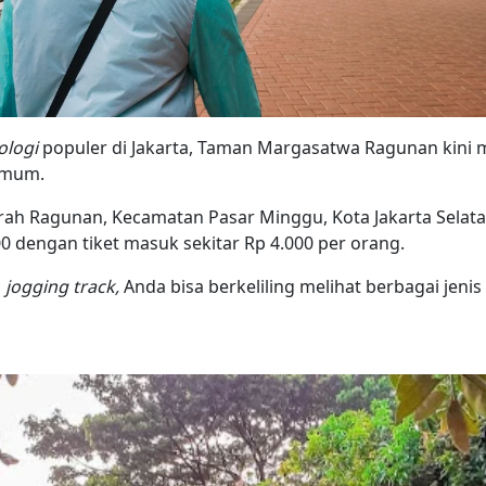
ologi
populer di Jakarta, Taman Margasatwa Ragunan kini
umum.
ah Ragunan, Kecamatan Pasar Minggu, Kota Jakarta Selatan 
0 dengan tiket masuk sekitar Rp 4.000 per orang.
a
jogging track,
Anda bisa berkeliling melihat berbagai jeni