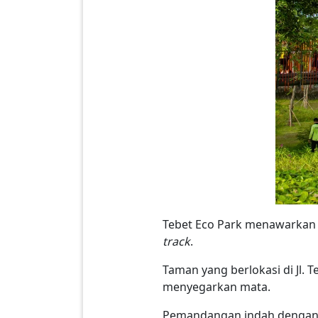
Tebet Eco Park menawarkan l
track
.
Taman yang berlokasi di Jl. 
menyegarkan mata.
Pemandangan indah dengan 