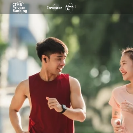
CIMB
About
Private
Investor
Us
Banking