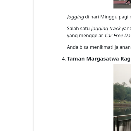
Jogging
di hari Minggu pagi
Salah satu
jogging track
yang
yang menggelar
Car Free Da
Anda bisa menikmati jalana
Taman Margasatwa Ra