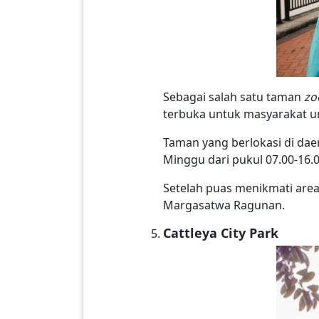
Sebagai salah satu taman
zo
terbuka untuk masyarakat 
Taman yang berlokasi di daer
Minggu dari pukul 07.00-16.0
Setelah puas menikmati are
Margasatwa Ragunan.
Cattleya City Park