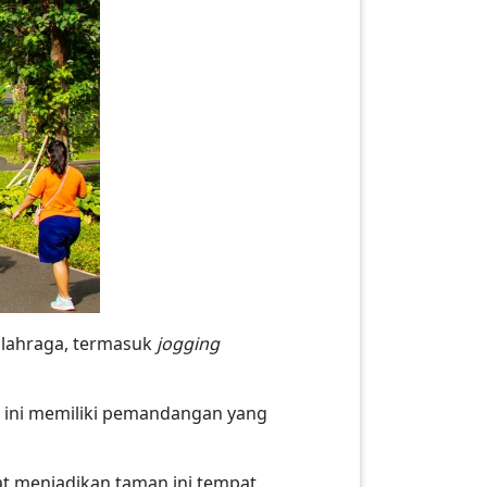
 olahraga, termasuk
jogging
tan ini memiliki pemandangan yang
t menjadikan taman ini tempat