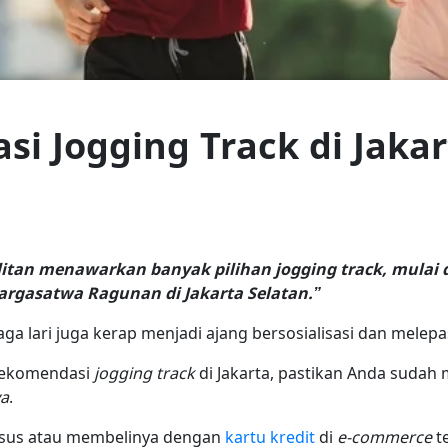
i Jogging Track di Jaka
litan menawarkan banyak pilihan jogging track, mulai 
argasatwa Ragunan di Jakarta Selatan.”
a lari juga kerap menjadi ajang bersosialisasi dan melepas 
 rekomendasi
jogging track
di Jakarta, pastikan Anda sudah 
ya
.
usus atau membelinya dengan
kartu kredit
di
e-commerce
t