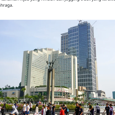
ahraga.