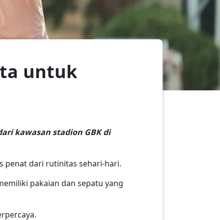
rta untuk
dari kawasan stadion GBK di
penat dari rutinitas sehari-hari.
memiliki pakaian dan sepatu yang
erpercaya.