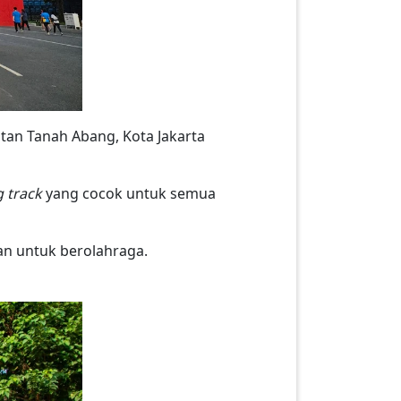
atan Tanah Abang, Kota Jakarta
g track
yang cocok untuk semua
an untuk berolahraga.