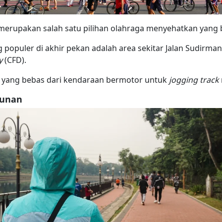
 merupakan salah satu pilihan olahraga menyehatkan yang 
 populer di akhir pekan adalah area sekitar Jalan Sudirman
y
(CFD).
n yang bebas dari kendaraan bermotor untuk
jogging track
gunan