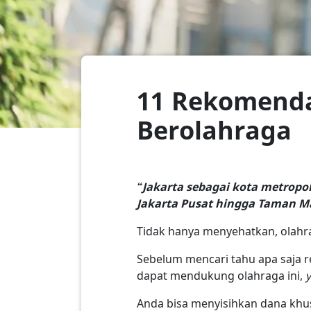
11 Rekomendas
Berolahraga
“Jakarta sebagai kota metropo
Jakarta Pusat hingga Taman M
Tidak hanya menyehatkan, olahrag
Sebelum mencari tahu apa saja
dapat mendukung olahraga ini,
Anda bisa menyisihkan dana kh