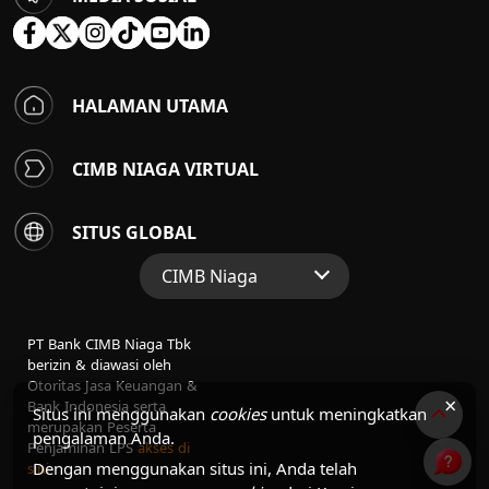
HALAMAN UTAMA
CIMB NIAGA VIRTUAL
SITUS GLOBAL
CIMB Niaga
Situs Web Grup
PT Bank CIMB Niaga Tbk
Perbankan Konsumen
berizin & diawasi oleh
Otoritas Jasa Keuangan &
Perbankan Syariah
×
Bank Indonesia serta
Situs ini menggunakan
cookies
untuk meningkatkan
merupakan Peserta
pengalaman Anda.
Penjaminan LPS
akses di
Dengan menggunakan situs ini, Anda telah
sini