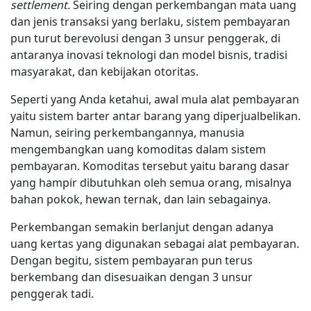
settlement.
Seiring dengan perkembangan mata uang
dan jenis transaksi yang berlaku, sistem pembayaran
pun turut berevolusi dengan 3 unsur penggerak, di
antaranya inovasi teknologi dan model bisnis, tradisi
masyarakat, dan kebijakan otoritas.
Seperti yang Anda ketahui, awal mula alat pembayaran
yaitu sistem barter antar barang yang diperjualbelikan.
Namun, seiring perkembangannya, manusia
mengembangkan uang komoditas dalam sistem
pembayaran. Komoditas tersebut yaitu barang dasar
yang hampir dibutuhkan oleh semua orang, misalnya
bahan pokok, hewan ternak, dan lain sebagainya.
Perkembangan semakin berlanjut dengan adanya
uang kertas yang digunakan sebagai alat pembayaran.
Dengan begitu, sistem pembayaran pun terus
berkembang dan disesuaikan dengan 3 unsur
penggerak tadi.