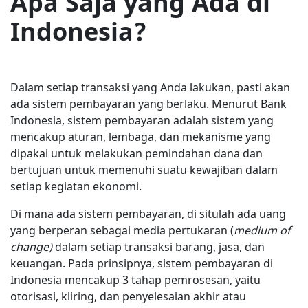
Apa Saja yang Ada di
Indonesia?
Dalam setiap transaksi yang Anda lakukan, pasti akan
ada sistem pembayaran yang berlaku. Menurut Bank
Indonesia, sistem pembayaran adalah sistem yang
mencakup aturan, lembaga, dan mekanisme yang
dipakai untuk melakukan pemindahan dana dan
bertujuan untuk memenuhi suatu kewajiban dalam
setiap kegiatan ekonomi.
Di mana ada sistem pembayaran, di situlah ada uang
yang berperan sebagai media pertukaran (
medium of
change)
dalam setiap transaksi barang, jasa, dan
keuangan. Pada prinsipnya, sistem pembayaran di
Indonesia mencakup 3 tahap pemrosesan, yaitu
otorisasi, kliring, dan penyelesaian akhir atau