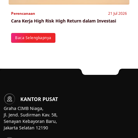
Perencanaan
21 Jul 2026
Cara Kerja High Risk High Return dalam Investasi
Baca Selengkapnya
KANTOR PUSAT
Graha CIMB Niaga,
Jl. Jend. Sudirman Kav. 58,
Senayan Kebayoran Baru,
Jakarta Selatan 12190