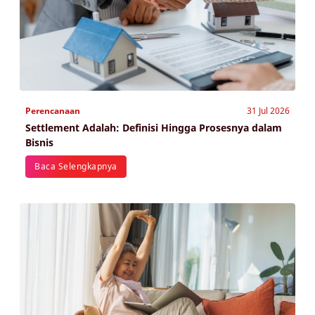
Perencanaan
31 Jul 2026
Settlement Adalah: Definisi Hingga Prosesnya dalam
Bisnis
Baca Selengkapnya