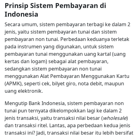
Prinsip Sistem Pembayaran di
Indonesia
Secara umum, sistem pembayaran terbagi ke dalam 2
jenis, yaitu sistem pembayaran tunai dan sistem
pembayaran non tunai. Perbedaan keduanya terletak
pada instrumen yang digunakan, untuk sistem
pembayaran tunai menggunakan uang kartal (uang
kertas dan logam) sebagai alat pembayaran,
sedangkan sistem pembayaran non tunai
menggunakan Alat Pembayaran Menggunakan Kartu
(APMK), seperti cek, bilyet giro, nota debit, maupun
uang elektronik.
Mengutip Bank Indonesia, sistem pembayaran non
tunai pun ternyata dikelompokkan lagi ke dalam 2
jenis transaksi, yaitu transaksi nilai besar (
wholesale
)
dan transaksi ritel. Lantas, apa perbedaan kedua jenis
transaksi ini? Jadi, transaksi nilai besar itu lebih bersifat