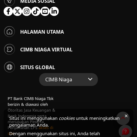
MEDIA SOSIAL
HALAMAN UTAMA
CIMB NIAGA VIRTUAL
SITUS GLOBAL
CIMB Niaga
Situs Web Grup
PT Bank CIMB Niaga Tbk
Perbankan Konsumen
berizin & diawasi oleh
Otoritas Jasa Keuangan &
Perbankan Syariah
×
Bank Indonesia serta
Situs ini menggunakan
cookies
untuk meningkatkan
merupakan Peserta
pengalaman Anda.
Penjaminan LPS
akses di
Dengan menggunakan situs ini, Anda telah
sini