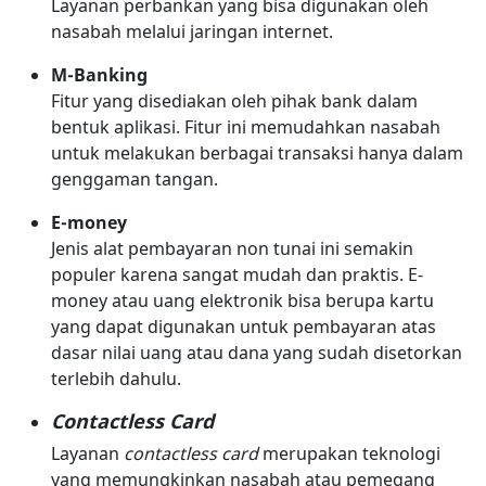
Layanan perbankan yang bisa digunakan oleh
nasabah melalui jaringan internet.
M-Banking
Fitur yang disediakan oleh pihak bank dalam
bentuk aplikasi. Fitur ini memudahkan nasabah
untuk melakukan berbagai transaksi hanya dalam
genggaman tangan.
E-money
Jenis alat pembayaran non tunai ini semakin
populer karena sangat mudah dan praktis. E-
money atau uang elektronik bisa berupa kartu
yang dapat digunakan untuk pembayaran atas
dasar nilai uang atau dana yang sudah disetorkan
terlebih dahulu.
Contactless Card
Layanan
contactless card
merupakan teknologi
yang memungkinkan nasabah atau pemegang