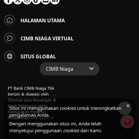
HALAMAN UTAMA
CIMB NIAGA VIRTUAL
SITUS GLOBAL
CIMB Niaga
Situs Web Grup
PT Bank CIMB Niaga Tbk
Perbankan Konsumen
berizin & diawasi oleh
Otoritas Jasa Keuangan &
Perbankan Syariah
×
Bank Indonesia serta
Situs ini menggunakan
cookies
untuk meningkatkan
merupakan Peserta
pengalaman Anda.
Penjaminan LPS
akses di
Dengan menggunakan situs ini, Anda telah
sini
menyetujui penggunaan
cookies
dari Kami.