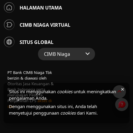
HALAMAN UTAMA
CIMB NIAGA VIRTUAL
SITUS GLOBAL
CIMB Niaga
Situs Web Grup
PT Bank CIMB Niaga Tbk
Perbankan Konsumen
berizin & diawasi oleh
Otoritas Jasa Keuangan &
Perbankan Syariah
×
Bank Indonesia serta
Situs ini menggunakan
cookies
untuk meningkatkan
merupakan Peserta
pengalaman Anda.
Penjaminan LPS
akses di
Dengan menggunakan situs ini, Anda telah
sini
menyetujui penggunaan
cookies
dari Kami.