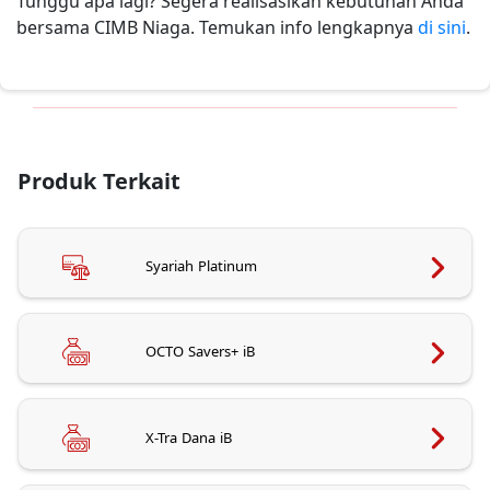
Tunggu apa lagi? Segera realisasikan kebutuhan Anda
bersama CIMB Niaga. Temukan info lengkapnya
di sini
.
Produk Terkait
Syariah Platinum
OCTO Savers+ iB
X-Tra Dana iB