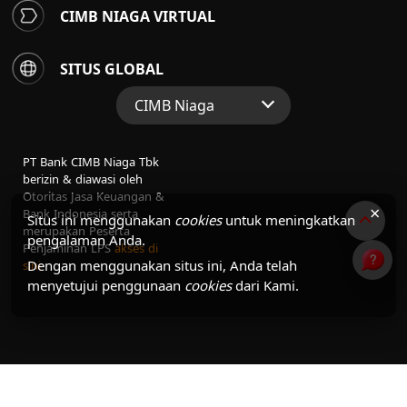
CIMB NIAGA VIRTUAL
SITUS GLOBAL
CIMB Niaga
Situs Web Grup
PT Bank CIMB Niaga Tbk
Perbankan Konsumen
berizin & diawasi oleh
Otoritas Jasa Keuangan &
Perbankan Syariah
×
Bank Indonesia serta
Situs ini menggunakan
cookies
untuk meningkatkan
merupakan Peserta
pengalaman Anda.
Penjaminan LPS
akses di
Dengan menggunakan situs ini, Anda telah
sini
menyetujui penggunaan
cookies
dari Kami.