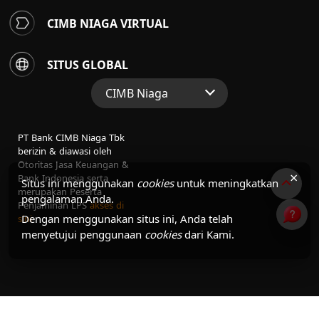
CIMB NIAGA VIRTUAL
SITUS GLOBAL
CIMB Niaga
Situs Web Grup
PT Bank CIMB Niaga Tbk
Perbankan Konsumen
berizin & diawasi oleh
Otoritas Jasa Keuangan &
Perbankan Syariah
×
Bank Indonesia serta
Situs ini menggunakan
cookies
untuk meningkatkan
merupakan Peserta
pengalaman Anda.
Penjaminan LPS
akses di
Dengan menggunakan situs ini, Anda telah
sini
menyetujui penggunaan
cookies
dari Kami.