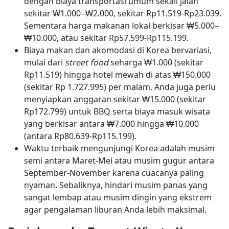
dengan biaya transportasi umum sekali jalan
sekitar ₩1.000–₩2.000, sekitar Rp11.519-Rp23.039.
Sementara harga makanan lokal berkisar ₩5.000–
₩10.000, atau sekitar Rp57.599-Rp115.199.
Biaya makan dan akomodasi di Korea bervariasi,
mulai dari
street food
seharga ₩1.000 (sekitar
Rp11.519) hingga hotel mewah di atas ₩150.000
(sekitar Rp 1.727.995) per malam. Anda juga perlu
menyiapkan anggaran sekitar ₩15.000 (sekitar
Rp172.799) untuk BBQ serta biaya masuk wisata
yang berkisar antara ₩7.000 hingga ₩10.000
(antara Rp80.639-Rp115.199).
Waktu terbaik mengunjungi Korea adalah musim
semi antara Maret-Mei atau musim gugur antara
September-November karena cuacanya paling
nyaman. Sebaliknya, hindari musim panas yang
sangat lembap atau musim dingin yang ekstrem
agar pengalaman liburan Anda lebih maksimal.