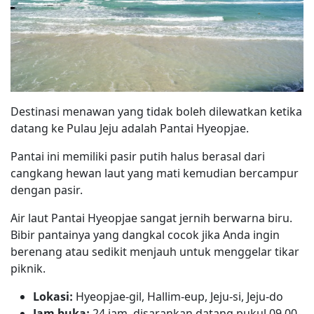
Destinasi menawan yang tidak boleh dilewatkan ketika
datang ke Pulau Jeju adalah Pantai Hyeopjae.
Pantai ini memiliki pasir putih halus berasal dari
cangkang hewan laut yang mati kemudian bercampur
dengan pasir.
Air laut Pantai Hyeopjae sangat jernih berwarna biru.
Bibir pantainya yang dangkal cocok jika Anda ingin
berenang atau sedikit menjauh untuk menggelar tikar
piknik.
Lokasi:
Hyeopjae‑gil, Hallim‑eup, Jeju‑si, Jeju‑do
Jam buka:
24 jam, disarankan datang pukul 09.00-