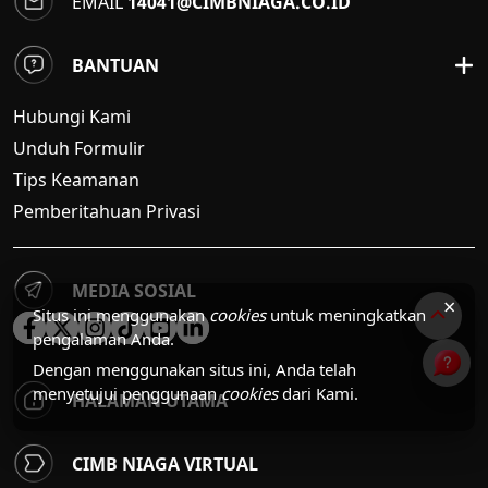
EMAIL
14041@CIMBNIAGA.CO.ID
BANTUAN
Hubungi Kami
Unduh Formulir
Tips Keamanan
Pemberitahuan Privasi
MEDIA SOSIAL
×
Situs ini menggunakan
cookies
untuk meningkatkan
pengalaman Anda.
Dengan menggunakan situs ini, Anda telah
menyetujui penggunaan
cookies
dari Kami.
HALAMAN UTAMA
CIMB NIAGA VIRTUAL