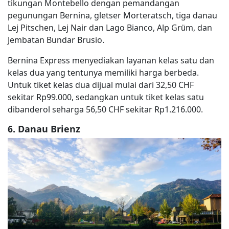
tikungan Montebello dengan pemandangan
pegunungan Bernina, gletser Morteratsch, tiga danau
Lej Pitschen, Lej Nair dan Lago Bianco, Alp Grüm, dan
Jembatan Bundar Brusio.
Bernina Express menyediakan layanan kelas satu dan
kelas dua yang tentunya memiliki harga berbeda.
Untuk tiket kelas dua dijual mulai dari 32,50 CHF
sekitar Rp99.000, sedangkan untuk tiket kelas satu
dibanderol seharga 56,50 CHF sekitar Rp1.216.000.
6. Danau Brienz