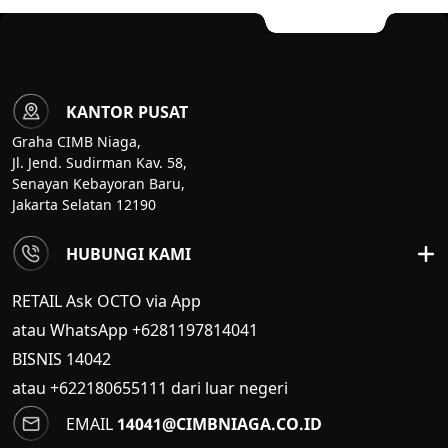
KANTOR PUSAT
Graha CIMB Niaga,
Jl. Jend. Sudirman Kav. 58,
Senayan Kebayoran Baru,
Jakarta Selatan 12190
HUBUNGI KAMI
RETAIL Ask OCTO via App
atau WhatsApp +6281197814041
BISNIS
14042
atau +622180655111 dari luar negeri
EMAIL
14041@CIMBNIAGA.CO.ID