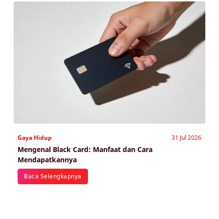
Gaya Hidup
31 Jul 2026
Mengenal Black Card: Manfaat dan Cara
Mendapatkannya
Baca Selengkapnya