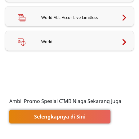
World ALL Accor Live Limitless
World
Ambil Promo Spesial CIMB Niaga Sekarang Juga
Selengkapnya di Sini