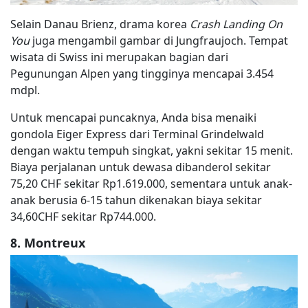
Selain Danau Brienz, drama korea
Crash Landing On
You
juga mengambil gambar di Jungfraujoch. Tempat
wisata di Swiss ini merupakan bagian dari
Pegunungan Alpen yang tingginya mencapai 3.454
mdpl.
Untuk mencapai puncaknya, Anda bisa menaiki
gondola Eiger Express dari Terminal Grindelwald
dengan waktu tempuh singkat, yakni sekitar 15 menit.
Biaya perjalanan untuk dewasa dibanderol sekitar
75,20 CHF sekitar Rp1.619.000, sementara untuk anak-
anak berusia 6-15 tahun dikenakan biaya sekitar
34,60CHF sekitar Rp744.000.
8. Montreux