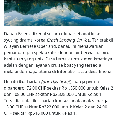
Danau Brienz dikenal secara global sebagai lokasi
syuting drama Korea
Crash Landing On You
. Terletak di
wilayah Bernese Oberland, danau ini menawarkan
pemandangan spektakuler dengan air berwarna biru
kehijauan yang unik. Cara terbaik untuk menikmatinya
adalah dengan layanan cruise boat yang tersedia
melalui dermaga utama di Interlaken atau desa Brienz.
Untuk tiket harian
(one day ticket
), harga penuh
dibanderol 72,00 CHF sekitar Rp1.550.000 untuk Kelas 2
dan 108,00 CHF sekitar Rp2.325.000 untuk Kelas 1.
Tersedia pula tiket harian khusus anak-anak seharga
15,00 CHF sekitar Rp322.000 untuk Kelas 2 dan 24,00
CHF sekitar Rp516.000 untuk Kelas 1.