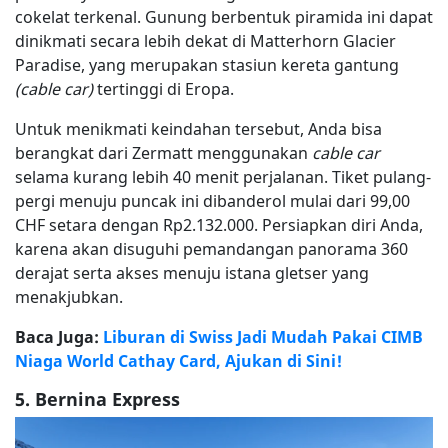
cokelat terkenal. Gunung berbentuk piramida ini dapat
dinikmati secara lebih dekat di Matterhorn Glacier
Paradise, yang merupakan stasiun kereta gantung
(cable car)
tertinggi di Eropa.
Untuk menikmati keindahan tersebut, Anda bisa
berangkat dari Zermatt menggunakan
cable car
selama kurang lebih 40 menit perjalanan. Tiket pulang-
pergi menuju puncak ini dibanderol mulai dari 99,00
CHF setara dengan Rp2.132.000. Persiapkan diri Anda,
karena akan disuguhi pemandangan panorama 360
derajat serta akses menuju istana gletser yang
menakjubkan.
Baca Juga:
Liburan di Swiss Jadi Mudah Pakai CIMB
Niaga World Cathay Card, Ajukan di Sini!
5. Bernina Express