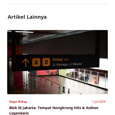
Artikel Lainnya
Gaya Hidup
1 Jul 2026
Blok M Jakarta: Tempat Nongkrong Hits & Kuliner
Legendaris