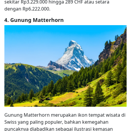
sekitar Rp3.229.000 hingga 289 CHF atau setara
dengan Rp6.222.000.
4. Gunung Matterhorn
Gunung Matterhorn merupakan ikon tempat wisata di
Swiss yang paling populer, bahkan kemegahan
puncaknya diabadikan sebagai ilustrasi kemasan