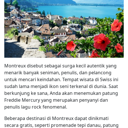
Montreux disebut sebagai surga kecil autentik yang
menarik banyak seniman, penulis, dan pelancong
untuk mencari keindahan. Tempat wisata di Swiss ini
sudah lama menjadi ikon seni terkenal di dunia. Saat
berkunjung ke sana, Anda akan menemukan patung
Freddie Mercury yang merupakan penyanyi dan
penulis lagu rock fenomenal.
Beberapa destinasi di Montreux dapat dinikmati
secara gratis, seperti promenade tepi danau, patung