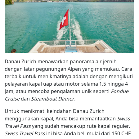
Danau Zurich menawarkan panorama air jernih
dengan latar pegunungan Alpen yang memukau. Cara
terbaik untuk menikmatinya adalah dengan mengikuti
pelayaran kapal uap atau motor selama 1,5 hingga 4
jam, atau mencoba pengalaman unik seperti
Fondue
Cruise
dan
Steamboat Dinner
.
Untuk menikmati keindahan Danau Zurich
menggunakan kapal, Anda bisa memanfaatkan
Swiss
Travel Pass
yang sudah mencakup rute kapal reguler.
Swiss Travel Pass
ini bisa Anda beli mulai dari 150 CHF