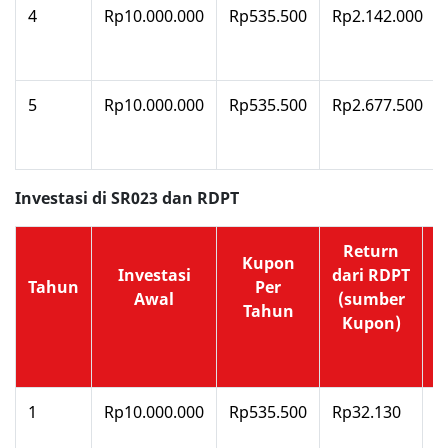
4
Rp10.000.000
Rp535.500
Rp2.142.000
5
Rp10.000.000
Rp535.500
Rp2.677.500
Investasi di SR023 dan RDPT
Return
Kupon
Investasi
dari RDPT
A
Tahun
Per
Awal
(sumber
Tahun
Kupon)
1
Rp10.000.000
Rp535.500
Rp32.130
R