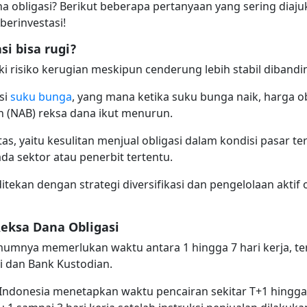
a obligasi? Berikut beberapa pertanyaan yang sering dia
erinvestasi!
si bisa rugi?
ki risiko kerugian meskipun cenderung lebih stabil dibandi
si
suku bunga
, yang mana ketika suku bunga naik, harga o
sih (NAB) reksa dana ikut menurun.
itas, yaitu kesulitan menjual obligasi dalam kondisi pasar te
pada sektor atau penerbit tertentu.
 ditekan dengan strategi diversifikasi dan pengelolaan aktif
Reksa Dana Obligasi
mumnya memerlukan waktu antara 1 hingga 7 hari kerja, t
i dan Bank Kustodian.
i Indonesia menetapkan waktu pencairan sekitar T+1 hingga