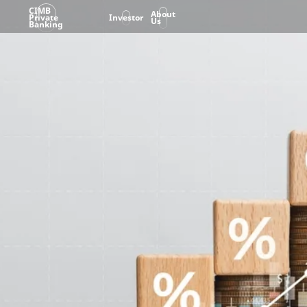
CIMB
About
Private
Investor
Us
Banking