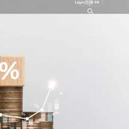
Login
ID
EN