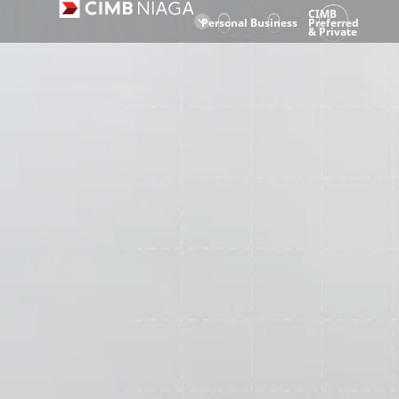
CIMB
Personal
Business
Preferred
& Private