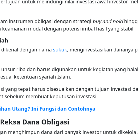
bertujuan untuk melindungi nilai investasi awal investor m
alam instrumen obligasi dengan strategi
buy and hold
hingga
 keamanan modal dengan potensi imbal hasil yang stabil.
iah
au dikenal dengan nama
sukuk
, menginvestasikan dananya p
nsur riba dan harus digunakan untuk kegiatan yang halal. P
suai ketentuan syariah Islam.
asi yang tepat harus disesuaikan dengan tujuan investasi da
set sebelum membuat keputusan investasi.
gihan Utang? Ini Fungsi dan Contohnya
Reksa Dana Obligasi
gan menghimpun dana dari banyak investor untuk dikelola s