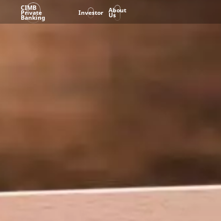
CIMB
About
Private
Investor
Us
Banking