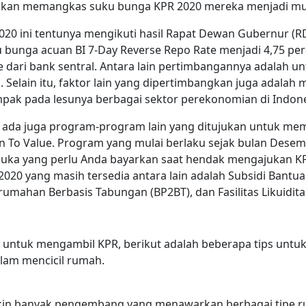
n memangkas suku bunga KPR 2020 mereka menjadi mulai
0 ini tentunya mengikuti hasil Rapat Dewan Gubernur (R
nga acuan BI 7-Day Reverse Repo Rate menjadi 4,75 pers
ve dari bank sentral. Antara lain pertimbangannya adala
elain itu, faktor lain yang dipertimbangkan juga adalah 
pak pada lesunya berbagai sektor perekonomian di Indone
, ada juga program-program lain yang ditujukan untuk 
n To Value. Program yang mulai berlaku sejak bulan Desemb
a yang perlu Anda bayarkan saat hendak mengajukan KPR
2020 yang masih tersedia antara lain adalah Subsidi Ban
umahan Berbasis Tabungan (BP2BT), dan Fasilitas Likuidit
a untuk mengambil KPR, berikut adalah beberapa tips un
am mencicil rumah.
in banyak pengembang yang menawarkan berbagai tipe ru