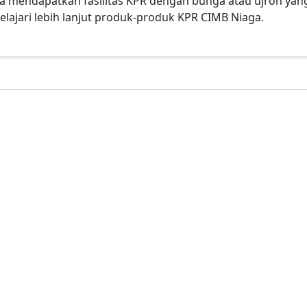
a mendapatkan fasilitas KPR dengan bunga atau ujroh yan
ajari lebih lanjut produk-produk KPR CIMB Niaga.