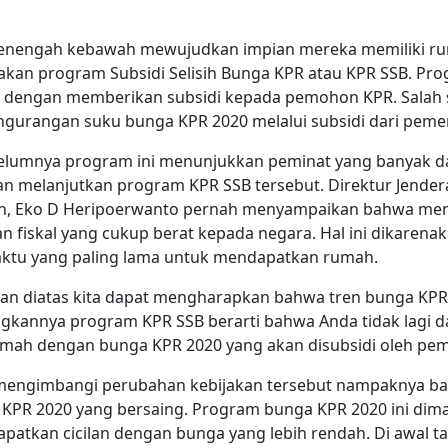
nengah kebawah mewujudkan impian mereka memiliki rum
kan program Subsidi Selisih Bunga KPR atau KPR SSB. Pro
R dengan memberikan subsidi kepada pemohon KPR. Salah 
ngurangan suku bunga KPR 2020 melalui subsidi dari pemer
elumnya program ini menunjukkan peminat yang banyak da
n melanjutkan program KPR SSB tersebut. Direktur Jendera
, Eko D Heripoerwanto pernah menyampaikan bahwa men
fiskal yang cukup berat kepada negara. Hal ini dikarena
aktu yang paling lama untuk mendapatkan rumah.
ahan diatas kita dapat mengharapkan bahwa tren bunga KP
ngkannya program KPR SSB berarti bahwa Anda tidak lagi d
mah dengan bunga KPR 2020 yang akan disubsidi oleh pem
 mengimbangi perubahan kebijakan tersebut nampaknya ban
PR 2020 yang bersaing. Program bunga KPR 2020 ini di
atkan cicilan dengan bunga yang lebih rendah. Di awal t