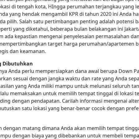
asi di tengah kota, HIngga perumahan terjangkau yang le
 Anda yang hendak mengambil KPR di tahun 2020 ini Anda ha
a pilih. Salah satu pertimbangan penting adalah potensi b
eperti yang diketahui, beberapa bulan belakangan ini Jakar
um ada kepastian mengenai penyelesaian permasalahan da
ak mempertimbangkan target harga perumahan/apartemen b
ategis dan keamanan.
g Dibutuhkan
ya Anda perlu mempersiapkan dana awal berupa Down Paym
arkan sesuai dengan jangka waktu dan rate yang Anda sepak
asilan yang Anda miliki mampu untuk melunasi seluruh ta
rlalu memaksakan untuk memilih tempat tinggal di lokasi te
nding dengan pendapatan. Carilah informasi mengenai alter
uskan satu lokasi yang benar-benar cocok dengan prefe
 dengan matang dimana Anda akan memilih tempat tingga
mpu dengan biaya yang dibebankan untuk membeli tempat 