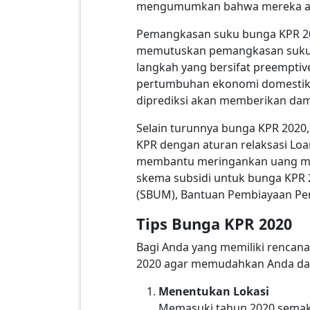
mengumumkan bahwa mereka aka
Pemangkasan suku bunga KPR 202
memutuskan pemangkasan suku bu
langkah yang bersifat preempti
pertumbuhan ekonomi domestik. S
diprediksi akan memberikan dam
Selain turunnya bunga KPR 2020
KPR dengan aturan relaksasi Loa
membantu meringankan uang muk
skema subsidi untuk bunga KPR 
(SBUM), Bantuan Pembiayaan Per
Tips Bunga KPR 2020
Bagi Anda yang memiliki rencan
2020 agar memudahkan Anda dal
Menentukan Lokasi
Memasuki tahun 2020 semak