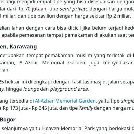
rbagi menjadi empat tipe yang bisa disesuaikan dengan
ai dari Rp 70 jutaan, tipe
semi private
dengan harga mulai
miliar, dan tipe paviliun dengan harga sekitar Rp 2 miliar.
ian lahan dengan cara bisa dicicil jika belum terjadi k
h
apabila pemesanan tempat pemakaman dilakukan saat ter
den, Karawang
merupakan tempat pemakaman muslim yang terletak di Ka
aman, Al-Azhar Memorial Garden juga menyediakan 
iah.
ektar ini dilengkapi dengan fasilitas masjid, jalan setap
ty
, hingga
lounge
dan
playground area
.
ang tersedia di
Al-Azhar Memorial Garden
, yaitu tipe
singl
Rp 173 juta - Rp 345 juta, dan tipe
family
dengan harga mula
 Bogor
anjutnya yaitu Heaven Memorial Park yang berlokasi di