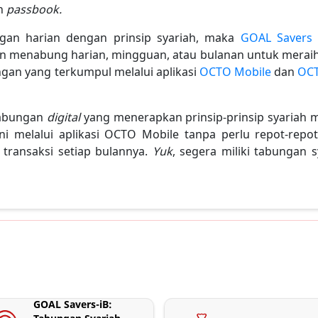
an
passbook.
gan harian dengan prinsip syariah, maka
GOAL Savers 
an menabung harian, mingguan, atau bulanan untuk meraih 
n yang terkumpul melalui aplikasi
OCTO Mobile
dan
OCT
tabungan
digital
yang menerapkan prinsip-prinsip syariah 
 melalui aplikasi OCTO Mobile tanpa perlu repot-rep
 transaksi setiap bulannya.
Yuk
, segera miliki tabungan
GOAL Savers-iB: