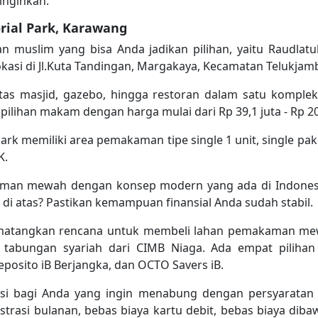
iinginkan.
ial Park, Karawang
 muslim yang bisa Anda jadikan pilihan, yaitu Raudlat
asi di Jl.Kuta Tandingan, Margakaya, Kecamatan Telukjam
tas masjid, gazebo, hingga restoran dalam satu komple
ihan makam dengan harga mulai dari Rp 39,1 juta - Rp 209,7
rk memiliki area pemakaman tipe single 1 unit, single paket
K.
man mewah dengan konsep modern yang ada di Indonesia
 atas? Pastikan kemampuan finansial Anda sudah stabil.
mematangkan rencana untuk membeli lahan pemakaman me
bungan syariah dari CIMB Niaga. Ada empat pilihan p
eposito iB Berjangka, dan OCTO Savers iB.
i bagi Anda yang ingin menabung dengan persyaratan
rasi bulanan, bebas biaya kartu debit, bebas biaya diba