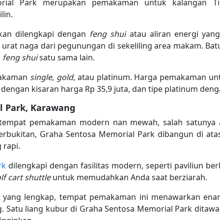
orial Park merupakan pemakaman untuk kalangan T
lin.
an dilengkapi dengan
feng shui
atau aliran energi yang
urat naga dari pegunungan di sekeliling area makam. Bat
i
feng shui
satu sama lain.
makaman
single
,
gold
, atau platinum. Harga pemakaman un
d
dengan kisaran harga Rp 35,9 juta, dan tipe platinum deng
l Park, Karawang
 tempat pemakaman modern nan mewah, salah satunya 
perbukitan, Graha Sentosa Memorial Park dibangun di ata
rapi.
rk
dilengkapi dengan fasilitas modern, seperti paviliun be
lf cart shuttle
untuk memudahkan Anda saat berziarah.
g yang lengkap, tempat pemakaman ini menawarkan ena
. Satu liang kubur di Graha Sentosa Memorial Park ditaw