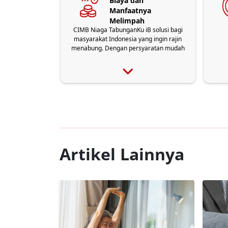
Biaya dan
Manfaatnya
Melimpah
CIMB Niaga TabunganKu iB solusi bagi
masyarakat Indonesia yang ingin rajin
menabung. Dengan persyaratan mudah
dan ringan, siapa yang bisa menolak?
Artikel Lainnya