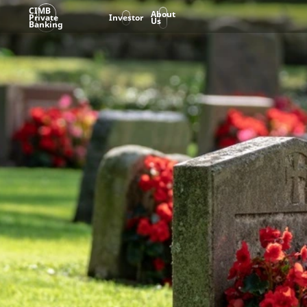
CIMB
About
Private
Investor
Us
Banking