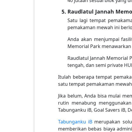
40 jutaan sesuai blok yang d
Raudlatul Jannah Memor
Satu lagi tempat pemakaman
pemakaman mewah ini berlok
Anda akan menjumpai fasili
Memorial Park menawarkan pil
Raudlatul Jannah Memorial Pa
tengah, dan semi private HU
Itulah beberapa tempat pemaka
satu tempat pemakaman mewah di
Jika belum, Anda bisa mulai 
rutin menabung menggunakan ta
Tabunganku iB, Goal Savers iB, D
Tabunganku iB
merupakan solus
memberikan bebas biaya administ