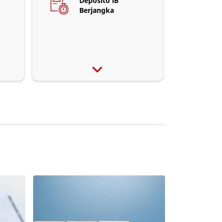
Deposito iB
Berjangka