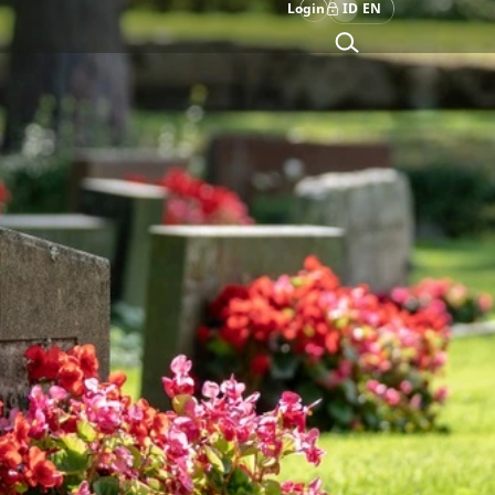
Login
ID
EN